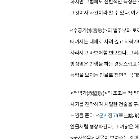
하지만 그럼에도 전반적인 특징은
그것이자 사건이라 할 수 있다. 
<수궁가(水宮歌)>의 별주부와 토
때까지는 대체로 사려 깊고 지략가
사라지고 바보처럼 변모한다. 그러
방정맞은 언행을 하는 경망스럽고 
능력을 보이는 인물로 장면의 극대
<적벽가(赤壁歌)>의 조조는 적벽
사기를 진작하며 치밀한 전술을 구
느낌을 준다. <
군사점고
(軍士點考)
인물처럼 형상화된다. 그 까닭은 
<군사설움> 대목이 보여주는 것과