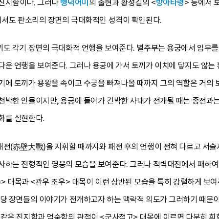
 진지함이다. 그러나
뺑덕어미
의 출현과 황성길의 <
방아타령
> 등에서
여기서도 판소리의 장면의 극대화적인 성격이 확인된다.
끼도 각기 장면의 극대화적 언행을 보여준다. 별주부는 용궁에서 임무를
다운 언행을 보여준다. 그러나 용궁에 가서 토끼가 이치에 닿지도 않는
기에 토끼가 용왕을 속이고 수궁을 빠져나올 때까지 그의 역할은 거의 
천박한 인물이지만, 용궁에 들어가 긴박한 사태가 전개될 때는 종전과는
화를 실현한다.
대전(赤壁大戰)을 지휘할 때까지와 패전 후의 언행이 전혀 다르고 서술
사하는 전형적인 영웅의 모습을 보여준다. 그러나 적벽대전에서 패하여 
> 대목과 <관우 조우> 대목이 이런 상반된 모습을 특히 강렬하게 보여
해당 장면들의 이야기가 전개하고자 하는 맥락적 의도가 그러하기 때문이라
 같은 진지함과 엄숙함의 관점이 <군사점고> 대목에 이르면 다분히 희