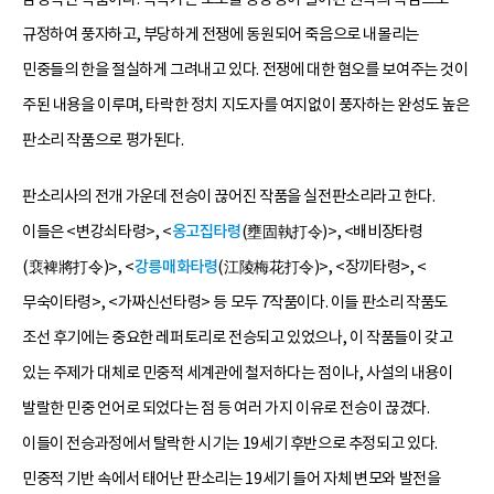
규정하여 풍자하고, 부당하게 전쟁에 동원되어 죽음으로 내몰리는
민중들의 한을 절실하게 그려내고 있다. 전쟁에 대한 혐오를 보여주는 것이
주된 내용을 이루며, 타락한 정치 지도자를 여지없이 풍자하는 완성도 높은
판소리 작품으로 평가된다.
판소리사의 전개 가운데 전승이 끊어진 작품을 실전판소리라고 한다.
이들은 <변강쇠타령>, <
옹고집타령
(壅固執打令)>, <배비장타령
(裵裨將打令)>, <
강릉매화타령
(江陵梅花打令)>, <장끼타령>, <
무숙이타령>, <가짜신선타령> 등 모두 7작품이다. 이들 판소리 작품도
조선 후기에는 중요한 레퍼토리로 전승되고 있었으나, 이 작품들이 갖고
있는 주제가 대체로 민중적 세계관에 철저하다는 점이나, 사설의 내용이
발랄한 민중 언어로 되었다는 점 등 여러 가지 이유로 전승이 끊겼다.
이들이 전승과정에서 탈락한 시기는 19세기 후반으로 추정되고 있다.
민중적 기반 속에서 태어난 판소리는 19세기 들어 자체 변모와 발전을