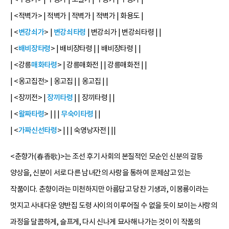
| <적벽가> | 적벽가 | 적벽가 | 적벽가 | 화용도 |
| <
변강쇠가
> |
변강쇠타령
| 변강쇠가 | 변강쇠타령 | |
| <
배비장타령
> | 배비장타령 | | 배비장타령 | |
| <강릉
매화타령
> | 강릉매화전 | | 강릉매화전 | |
| <옹고집전> | 옹고집 | | 옹고집 | |
| <장끼전> |
장끼타령
| | 장끼타령 | |
| <
왈짜타령
> | | |
무숙이타령
| |
| <
가짜신선타령
> | | | 숙영낭자전 | ||
<춘향가(春香歌)>는 조선 후기 사회의 본질적인 모순인 신분의 갈등
양상을, 신분이 서로 다른 남녀간의 사랑을 통하여 문제삼고 있는
작품이다. 춘향이라는 미천하지만 아름답고 당찬 기생과, 이몽룡이라는
멋지고 사내다운 양반집 도령 사이의 이루어질 수 없을 듯이 보이는 사랑의
과정을 달콤하게, 슬프게, 다시 신나게 묘사해 나가는 것이 이 작품의