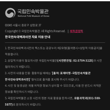
03045 서울시 종로구 삼청로 37
Copyright © 국립민속박물관. All Rights Reserved.
|
저작권정책
한국민속대백과사전 자료 이용 안내
1. 한국민속대백과사전의 텍스트는 공공누리 제2유형(출처명시+상업적 이용금지)을
적용합니다.
(사전편찬팀: 02-3704-3225)
2. 상업적 이용이 필요하시면 국립민속박물관
과 사전
협의하시기 바랍니다.
[출처: 표제어명–국립민속박물관
3. 사전의 내용을 인용·활용하실 때에는 '
한국민속대백과사전]
' 형식으로 출처를 표시해 주시기 바랍니다.
4. 사진 및 동영상은 개별 저작권 정보가 상이할 수 있으므로, 이용 전 반드시 저작권
정보를 확인하시기 바랍니다.
유물과학과(031-580-
5. 국립민속박물관 소장 사진의 원본 자료 활용을 원하시면,
5877)
로 문의하시기 바랍니다.