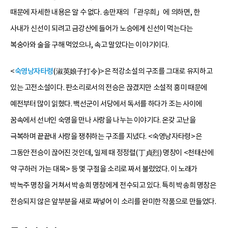
때문에 자세한 내용은 알 수 없다. 송만재의 「관우희」에 의하면, 한
사내가 신선이 되려고 금강산에 들어가 노승에게 신선이 먹는다는
복숭아와 술을 구해 먹었으나, 속고 말았다는 이야기이다.
<
숙영낭자타령
(淑英娘子打令)>은 적강소설의 구조를 그대로 유지하고
있는 고전소설이다. 판소리로서의 전승은 끊겼지만 소설적 흥미 때문에
예전부터 많이 읽혔다. 백선군이 서당에서 독서를 하다가 조는 사이에
꿈속에서 선녀인 숙영을 만나 사랑을 나누는 이야기다. 온갖 고난을
극복하며 끝끝내 사랑을 쟁취하는 구조를 지녔다. <숙영낭자타령>은
그동안 전승이 끊어진 것인데, 일제 때 정정렬(丁貞烈) 명창이 <천태산에
약 구하러 가는 대목> 등 몇 구절을 소리로 짜서 불렀었다. 이 노래가
박녹주 명창을 거쳐서 박송희 명창에게 전수되고 있다. 특히 박송희 명창은
전승되지 않은 앞부분을 새로 짜넣어 이 소리를 완미한 작품으로 만들었다.