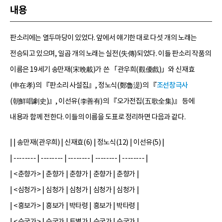
내용
판소리에는 열두마당이 있었다. 앞에서 얘기한 대로 다섯 개의 노래는
전승되고 있으며, 일곱 개의 노래는 실전(失傳)되었다. 이들 판소리 작품의
이름은 19세기 송만재(宋晩載)가 쓴 「관우희(觀優戲)」와 신재효
(申在孝)의 『판소리 사설집』, 정노식(鄭魯湜)의 『
조선창극사
(朝鮮唱劇史)』, 이선유(李善有)의 『오가전집(五歌全集)』 등에
내용과 함께 전한다. 이들의 이름을 도표로 정리하면 다음과 같다.
| | 송만재(관우희) | 신재효(6) | 정노식(12) | 이선유(5) |
| -------- | -------- | -------- | -------- | -------- |
| <춘향가> | 춘향가 | 춘향가 | 춘향가 | 춘향가 |
| <심청가> | 심청가 | 심청가 | 심청가 | 심청가 |
| <흥보가> | 흥보가 | 박타령 | 흥보가 | 박타령 |
| <수궁가> | 수궁가 | 토별가 | 수궁가 | 수궁가 |