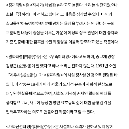
<장끼타령>은 <자치가(雌稚歌)>라고도 불린다. 소리는 실전되었으나
소설 『장끼전』이 전하고 있어서 그 내용을 짐작할 수 있다. 타인의
충고를 받아들여야 하며 분에 넘치는 욕심을 부려서는 안 된다는 등의
교훈적인 내용이 중심을 이루는 가운데 여성의 정조 관념에 대한 풍자와
기층 민중에 대한 참혹한 수탈의 양상을 아울러 함축하고 있는 작품이다.
<왈짜타령[曰者打令]>은 <무숙이타령>이라고도 하며, 중고제 명창
김정근(金定根)이 잘 했다고 하나 소리는 전하지 않는다. 1991년 소설
『계우사(戒友辭)』가 <왈짜타령>의 사설 정착본인 것으로 판명된 바
있다. 이 작품은 18세기 이래 서울의 도시적 유흥이 사회적 현상으로
대두된 현실을 배경으로 하여, 사회의 기생적 존재인 왈짜의 행태를
풍자함으로써, 새로이 등장한 평민 요호층의 삶에 대한 균형 감각을
일깨우고자하는 의도로 만들어진 작품이라고 할 수 있다.
<가짜신선타령[假神仙打令]>은 사설이나 소리가 전하고 있지 않기