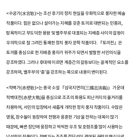
<수궁가(水宮歌)>는 조선 후기의 정치 현실을 우화적으로 풍자한 예술
작품이다. 힘은 없으나 살아가는 지혜를 갖춘 토끼로 대변되는 민중과,
탐욕적이고 부도덕한 용왕 및 별주부로 대표되는 지배층 사이의 갈등이
우의적으로 잘 그려진 통쾌한 정치 풍자 문학 작품이다. 『토끼전』은
토끼를 중심으로 한 지배층 풍자가 위주가 되면서 발랄한 서민의식을
강조하였다. 그러나 후대에 이르면 계층간의 갈등보다는 골계적인 요소를
강조하며, 별주부의 ‘충’을 강조하는 쪽으로 내용이 변이된다.
<적벽가(赤壁歌)>는 중국 소설 『삼국지연의(三國志演義)』 가운데
적벽대전(赤壁大戰)을 중심으로 조조의 화용도 피난까지의 줄거리를
차용하여, 서민의 입장에서 새롭게 개작한 정치 풍자 작품이다. 수많은
영웅, 장수들이 등장하여 전쟁과 웅혼한 기상을 전하는 대목이 많기
때문에, 빠른 장단에 웅장하고 씩씩한 우조 및 호령조를 많이 사용하는
남성적인 작품이다. 적벽가는 조조를 정당성이 결여된 권력의 핵심으로