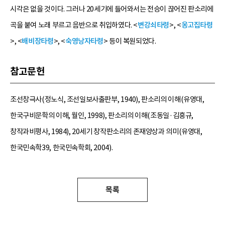
시각은 없을 것이다. 그러나 20세기에 들어와서는 전승이 끊어진 판소리에
곡을 붙여 노래 부르고 음반으로 취입하였다. <
변강쇠타령
>, <
옹고집타령
>, <
배비장타령
>, <
숙영낭자타령
> 등이 복원되었다.
참고문헌
조선창극사(정노식, 조선일보사출판부, 1940), 판소리의 이해(유영대,
한국구비문학의 이해, 월인, 1998), 판소리의 이해(조동일·김흥규,
창작과비평사, 1984), 20세기 창작판소리의 존재양상과 의미(유영대,
한국민속학39, 한국민속학회, 2004).
목록