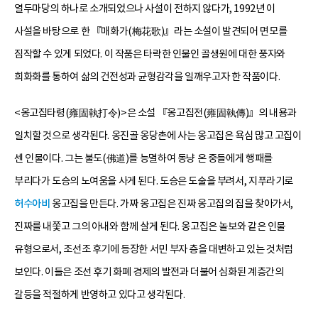
열두마당의 하나로 소개되었으나 사설이 전하지 않다가, 1992년 이
사설을 바탕으로 한 『매화가(梅花歌)』라는 소설이 발견되어 면모를
짐작할 수 있게 되었다. 이 작품은 타락한 인물인 골생원에 대한 풍자와
희화화를 통하여 삶의 건전성과 균형감각을 일깨우고자 한 작품이다.
<옹고집타령(雍固執打令)>은 소설 『옹고집전(雍固執傳)』의 내용과
일치할 것으로 생각된다. 옹진골 옹당촌에 사는 옹고집은 욕심 많고 고집이
센 인물이다. 그는 불도(佛道)를 능멸하여 동냥 온 중들에게 행패를
부리다가 도승의 노여움을 사게 된다. 도승은 도술을 부려서, 지푸라기로
허수아비
옹고집을 만든다. 가짜 옹고집은 진짜 옹고집의 집을 찾아가서,
진짜를 내쫓고 그의 아내와 함께 살게 된다. 옹고집은 놀보와 같은 인물
유형으로서, 조선조 후기에 등장한 서민 부자 층을 대변하고 있는 것처럼
보인다. 이들은 조선 후기 화폐 경제의 발전과 더불어 심화된 계층간의
갈등을 적절하게 반영하고 있다고 생각된다.