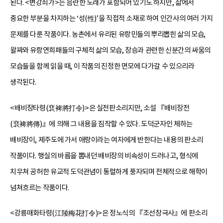
된다. <변강쇠가>는 음란한 노래가 포함되어 있기도 하지만, 삶에서
중요한 부분을 차지하는 ‘성(性)’을 직접적 소재로 하여 인간사의 여러 가지
문제를 다룬 작품이다. 농촌에서 유리된 유랑민들의 뿌리뽑힌 삶의 모습,
왈짜와 유랑연희패들의 구체적 삶의 모습, 장승과 관련한 신분간의 싸움의
모습들을 함께 읽을 때, 이 작품의 진정한 면모에 다가갈 수 있으리라
생각된다.
<배비장타령(裵裨將打令)>은 실전판소리지만, 소설 『배비장전
(裵裨將傳)』에 의해 그 내용을 짐작할 수 있다. 도덕군자인 체하는
배비장이, 제주도에 가서 애랑이라는 여자에게 반한다는 내용의 판소리
작품이다. 행실의 바름을 뽐내던 배비장의 비속성이 드러나고, 형식에
치우쳐 공허한 유교적 도덕관념이 통렬하게 풍자되며 전체적으로 해학이
넘쳐흐르는 작품이다.
<강릉매화타령(江陵梅花打令)>은 정노식의 『조선창극사』에 판소리