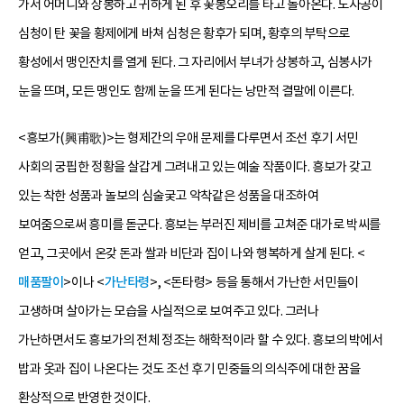
가서 어머니와 상봉하고 귀하게 된 후 꽃봉오리를 타고 돌아온다. 도사공이
심청이 탄 꽃을 황제에게 바쳐 심청은 황후가 되며, 황후의 부탁으로
황성에서 맹인잔치를 열게 된다. 그 자리에서 부녀가 상봉하고, 심봉사가
눈을 뜨며, 모든 맹인도 함께 눈을 뜨게 된다는 낭만적 결말에 이른다.
<흥보가(興甫歌)>는 형제간의 우애 문제를 다루면서 조선 후기 서민
사회의 궁핍한 정황을 살갑게 그려내고 있는 예술 작품이다. 흥보가 갖고
있는 착한 성품과 놀보의 심술궂고 악착같은 성품을 대조하여
보여줌으로써 흥미를 돋군다. 흥보는 부러진 제비를 고쳐준 대가로 박씨를
얻고, 그곳에서 온갖 돈과 쌀과 비단과 집이 나와 행복하게 살게 된다. <
매품팔이
>이나 <
가난타령
>, <돈타령> 등을 통해서 가난한 서민들이
고생하며 살아가는 모습을 사실적으로 보여주고 있다. 그러나
가난하면서도 흥보가의 전체 정조는 해학적이라 할 수 있다. 흥보의 박에서
밥과 옷과 집이 나온다는 것도 조선 후기 민중들의 의식주에 대한 꿈을
환상적으로 반영한 것이다.