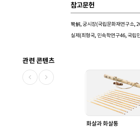
참고문헌
弩解, 궁시장(국립문화재연구소, 20
실제(최형국, 민속학연구46, 국립민속
관련 콘텐츠
화살과 화살통