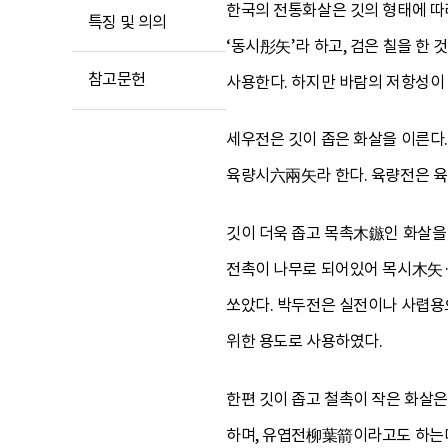
한국의 전통화살은 깃의 형태에 따
특징 및 의의
‘동시彤矢’라 하고, 검은 칠을 한
참고문헌
사용한다. 하지만 바람의 저항성이
세우전은 깃이 좁은 화살을 이른다.
육량시六兩矢라 한다. 육량전은 육량
깃이 더욱 좁고 목촉木鏃인 화살을 
전촉이 나무로 되어있어 목시木矢·
쏘았다. 박두전은 실전이나 사렵용
위한 용도로 사용하였다.
한편 깃이 좁고 철촉이 작은 화살
하며, 유엽전柳葉箭이라고도 하는