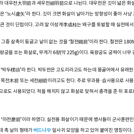
라 대우전大羽箭과 세우전細羽箭으로 나뉜다. 대우전은 깃이 넓은 화살을
 것은 ‘노시盧矢’라 한다. 깃이 크면 화살이 날아가는 방향성이 좋아 사
 큰 것이 단점이다. 고려 말 이성계李成桂는 왜구를 토벌할 때 실전에서
 그중 살촉이 둥글고 날이 없는 것을 ‘철전鐵箭’이라 한다. 철전은 1
궁을 쏘는 화살로, 무게가 6량(약 225g)이다. 육량궁도 궁력이 너무
‘박두樸頭’라 한다. 박두전은 고도리라고도 하는데 몽골어에서 유래한 것으
목전木箭 또는 세전細箭이라고도 한다. 주로 무과용·습사용으로 사용되
으로도 사용되었다. 적을 해치지 않고 화살로 맞혀서 충격을 준 뒤 포
은 ‘마전磨箭’이라 하였다. 실전용 화살이기 때문에 병사들이 군사훈
데 촉 날의 형태가
버드나무
잎사귀 모양을 하고 있어 붙여진 명칭이다.