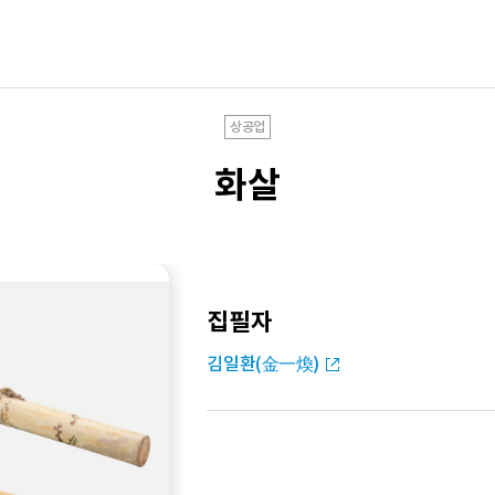
상공업
화살
집필자
김일환(金一煥)