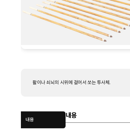
활이나 쇠뇌의 시위에 걸어서 쏘는 투사체.
내용
내용