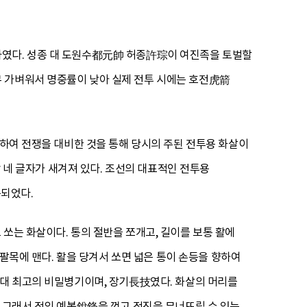
하였다. 성종 대 도원수都元帥 허종許琮이 여진족을 토벌할
무 가벼워서 명중률이 낮아 실제 전투 시에는 호전虎箭
조하여 전쟁을 대비한 것을 통해 당시의 주된 전투용 화살이
貨 네 글자가 새겨져 있다. 조선의 대표적인 전투용
되었다.
쏘는 화살이다. 통의 절반을 쪼개고, 길이를 보통 활에
 팔목에 맨다. 활을 당겨서 쏘면 넓은 통이 손등을 향하여
시대 최고의 비밀병기이며, 장기長技였다. 화살의 머리를
. 그래서 적의 예봉銳鋒을 꺾고 적진을 무너뜨릴 수 있는