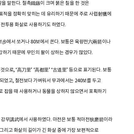
 말한다. 철촉鐵鏃이 크며 붉은 칠을 한 것은
냥 표적을 정확히 맞히는 데 유리하기 때문에 주로 사렵射獵에
 전투용 화살로 사용하기도 하였다.
80보步에서 쏘거나 80보에서 쏜다. 보통은 육량전六兩箭이나
 강하기 때문에 무인의 팔이 상하는 경우가 많았다.
로, ‘高刀里’ ‘高都里’ ‘古道里’ 등으로 표기된다. 보통
었고, 철전보다 가벼워서 무과에서는 240보를 두고
로로 잡을 때 사용하거나 동물을 상하지 않으면서 포획하기
련인 강무講武에서 사용하였다. 마전은 보통 적마전狄磨箭이라
 그리고 화살의 길이가 긴 화살 중에 가장 보편적으로