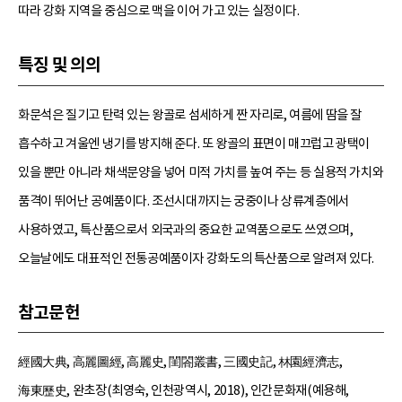
따라 강화 지역을 중심으로 맥을 이어 가고 있는 실정이다.
특징 및 의의
화문석은 질기고 탄력 있는 왕골로 섬세하게 짠 자리로, 여름에 땀을 잘
흡수하고 겨울엔 냉기를 방지해 준다. 또 왕골의 표면이 매끄럽고 광택이
있을 뿐만 아니라 채색문양을 넣어 미적 가치를 높여 주는 등 실용적 가치와
품격이 뛰어난 공예품이다. 조선시대까지는 궁중이나 상류계층에서
사용하였고, 특산품으로서 외국과의 중요한 교역품으로도 쓰였으며,
오늘날에도 대표적인 전통공예품이자 강화도의 특산품으로 알려져 있다.
참고문헌
經國大典, 高麗圖經, 高麗史, 閨閤叢書, 三國史記, 林園經濟志,
海東歷史, 완초장(최영숙, 인천광역시, 2018), 인간문화재(예용해,