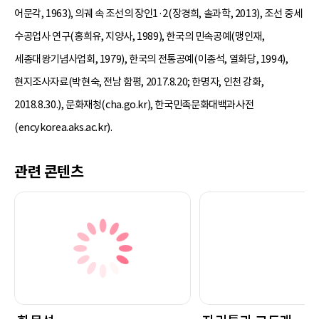
어문각, 1963), 의궤 속 조선의 장인1·2(장경희, 솔과학, 2013), 조선 중세
수공업사 연구(홍희유, 지양사, 1989), 한국의 민속공예(맹인재,
세종대왕기념사업회, 1979), 한국의 전통공예(이종석, 열화당, 1994),
현지조사자료(박현숙, 전남 함평, 2017.8.20; 한명자, 인천 강화,
2018.8.30.), 문화재청(cha.go.kr), 한국민족문화대백과사전
(encykorea.aks.ac.kr).
관련 콘텐츠