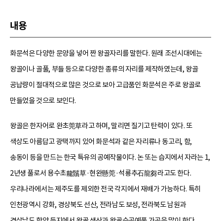
내용
화문석은 다양한 문양을 넣어 짠 왕골자리를 말한다. 원래 조선시대에는
왕골이나 골풀, 부들 등으로 다양한 종류의 자리를 제작하였는데, 왕골
공납량이 절대적으로 많은 것으로 보아 고급품인 화문석은 주로 왕골로
만들었을 것으로 보인다.
왕골은 한자어로 완초莞草라고 하며, 말리면 질기고 탄력이 있다. 또
색상도 아름답고 광택까지 있어 화문석과 같은 자리류나 동고리, 함,
송동이 등을 만드는 한국 특유의 공예작물이다. 논 또는 습지에서 자라는 1,
2년생 풀로서 용수초龍鬚草·현완懸莞·석룡추石龍芻라고도 한다.
우리나라에서는 제주도를 제외한 전국 각지에서 재배가 가능하다. 특히
인천광역시 강화, 경상북도 선산, 전라남도 보성, 전라북도 남원과
경상남도 함양 등지에서 왕골 생산과 왕골수공예품 가공을 많이 한다.