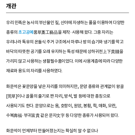
개관
우리 민족은 농사의 부산물인 짚, 산야에 자생하는 풀을 이용하여 다양한
종류의
초고공예
품草藁工藝品을 제작·사용해 왔다. 그중 자리는
우리나라 특유의 온돌식 주거 구조에서 마루나 방의 습기와 냉기를 막고
바닥의 따뜻한 공기를 오래 유지하는 특성 때문에 상하귀천上下貴賤을
가리지 않고 사용하는 생활필수품이었다. 이에 사용계층에 따라 다양한
재료와 용도의 자리를 사용하였다.
화문석은 꽃문양을 넣은 자리를 의미하지만, 문양 종류와 관계없이 왕골
[莞草]이나 골풀의 줄기로 짠 자리, 방석, 발 등에 대한 총칭으로
사용되기도 한다. 문양으로는 용, 호랑이, 원앙, 봉황, 학, 매화, 모란,
수복壽福·부귀富貴 같은 문자文字 등 다양한 종류가 사용되어 왔다.
화문석이 언제부터 만들어졌는지는 확실히 알 수 없으나