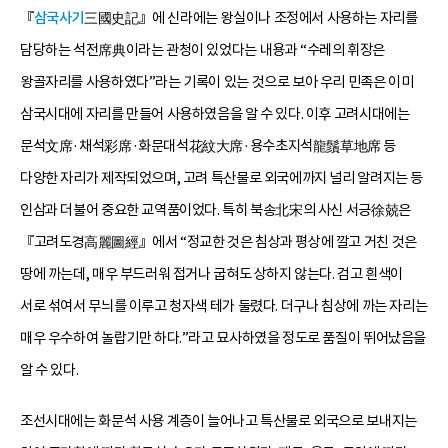
『
삼국사기
三國史記』에 신라에는 왕실이나 조정에서 사용하는 자리를
담당하는 석전席典이라는 관청이 있었다는 내용과 “수레의 휘장은
왕골자리를 사용하였다”라는 기록이 있는 것으로 보아 우리 민족은 이미
삼국시대에 자리를 만들어 사용하였음을 알 수 있다. 이후 고려시대에는
문석文席·채석彩席·화문대석花紋大席·용수초지석龍鬚草地席 등
다양한 자리가 제작되었으며, 고려 특산물로 외국에까지 널리 알려지는 등
인삼과 더불어 중요한 교역품이었다. 특히 북송北宋의 사신 서긍徐兢은
『고려도경高麗圖經』에서 “정교한 것은 침상과 평상에 깔고 거친 것은
땅에 까는데, 매우 부드러워 접거나 굽혀도 상하지 않는다. 검고 흰색이
서로 섞여서 무늬를 이루고 청자색 테가 둘렸다. 더구나 침상에 까는 자리는
매우 우수하여 놀랍기만 하다.”라고 묘사하였을 정도로 품질이 뛰어났음을
알 수 있다.
조선시대에는 화문석 사용 계층이 늘어나고 특산물로 외국으로 보내지는