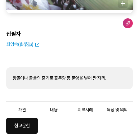
집필자
최영숙(崔榮淑)
왕골이나 골풀의 줄기로 꽃문양 등 문양을 넣어 짠 자리.
개관
내용
지역사례
특징 및 의의
참고문헌