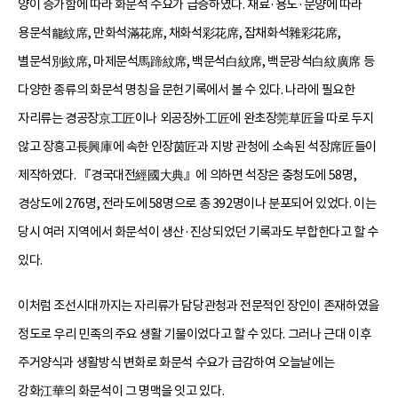
양이 증가함에 따라 화문석 수요가 급증하였다. 재료·용도·문양에 따라
용문석龍紋席, 만화석滿花席, 채화석彩花席, 잡채화석雜彩花席,
별문석別紋席, 마제문석馬蹄紋席, 백문석白紋席, 백문광석白紋廣席 등
다양한 종류의 화문석 명칭을 문헌기록에서 볼 수 있다. 나라에 필요한
자리류는 경공장京工匠이나 외공장外工匠에 완초장莞草匠을 따로 두지
않고 장흥고長興庫에 속한 인장茵匠과 지방 관청에 소속된 석장席匠들이
제작하였다. 『경국대전經國大典』에 의하면 석장은 충청도에 58명,
경상도에 276명, 전라도에 58명으로 총 392명이나 분포되어 있었다. 이는
당시 여러 지역에서 화문석이 생산·진상되었던 기록과도 부합한다고 할 수
있다.
이처럼 조선시대까지는 자리류가 담당관청과 전문적인 장인이 존재하였을
정도로 우리 민족의 주요 생활 기물이었다고 할 수 있다. 그러나 근대 이후
주거양식과 생활방식 변화로 화문석 수요가 급감하여 오늘날에는
강화江華의 화문석이 그 명맥을 잇고 있다.