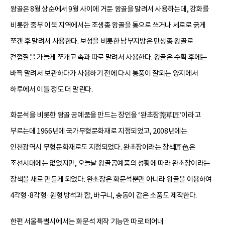
왕골은 8월 상순에서 9월 사이에 거둔 왕골을 말려서 사용하는데, 강화를
비롯한 중부 이북 지역에서는 조생종 왕골을 통으로 쓰거나 세로로 굵게
쪼갠 후 말려서 사용한다. 보성을 비롯한 남부지방은 만생종 왕골로
겉껍질을 가늘게 쪼개고 속과 따로 말려서 사용한다. 왕골은 수확 후에는
바짝 말려서 보관하다가 사용하기 전에 다시 통풍이 잘되는 양지에서
하루에서 이틀 정도 더 말린다.
화문석을 비롯한 왕골 공예품을 만드는 장인을 ‘완초장莞草匠’이라고
부르는데 1966년에 국가무형문화재로 지정되었고, 2008년에는
인천광역시 무형문화재로도 지정되었다. 완초장이라는 장색匠色은
조선시대에는 없었지만, 오늘날 왕골공예품의 성황에 따라 완초장이라는
장색을 새로 만들게 되었다. 완초장은 화문석뿐만 아니라 왕골을 이용하여
4각형·8각형·원형 방석과 합, 바구니, 송동이 같은 소품도 제작한다.
한편 서울특별시에서는 화문석 제작 기능만 따로 떼어내