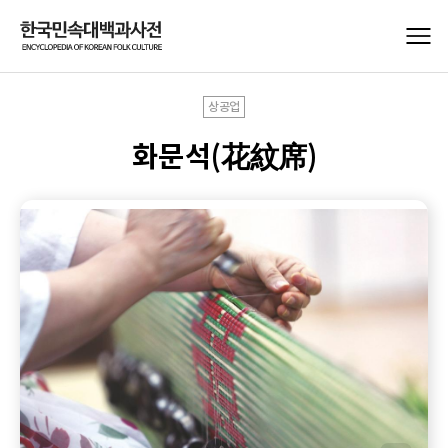
상공업
화문석(花紋席)