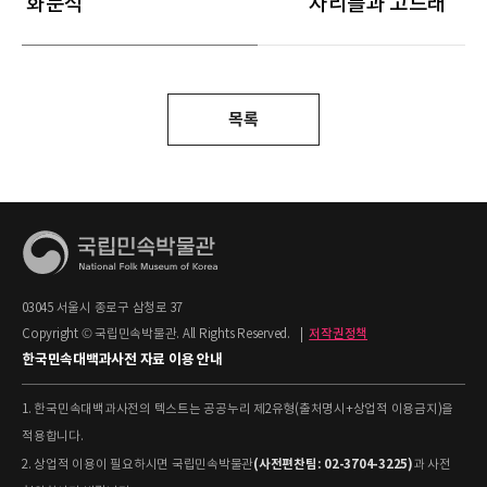
화문석
자리틀과 고드래
목록
03045 서울시 종로구 삼청로 37
Copyright © 국립민속박물관. All Rights Reserved.
|
저작권정책
한국민속대백과사전 자료 이용 안내
1. 한국민속대백과사전의 텍스트는 공공누리 제2유형(출처명시+상업적 이용금지)을
적용합니다.
(사전편찬팀: 02-3704-3225)
2. 상업적 이용이 필요하시면 국립민속박물관
과 사전