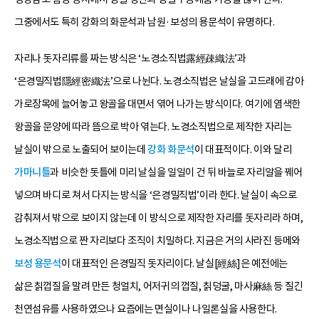
그중에서도 특히 강화의 화문석과 남원·보성의 용문석이 유명하다.
자리나 돗자리류를 짜는 방식은 ‘노경소직법露經疎織法’과
‘은경밀직법隱經密織法’으로 나뉜다. 노경소직법은 날실을 고드래에 감아
가로장목에 늘어놓고 왕골을 대면서 엮어 나가는 방식이다. 여기에 염색한
왕골을 문양에 따라 뜸으로 박아 엮는다. 노경소직법으로 제작한 자리는
날실이 밖으로 노출되어 보이는데
강화 화문석
이 대표적이다. 이와 달리
가마니틀
과 비슷한 돗틀에 미리 날실을 일일이 건 뒤 바늘로 자리알을 꿰어
넣으며 바디로 쳐서 다지는 방식을 ‘은경밀직법’이라 한다. 날실이 속으로
감춰져서 밖으로 보이지 않는데 이 방식으로 제작한 자리를 돗자리라 하며,
노경소직법으로 짠 자리보다 조직이 치밀하다. 지금은 거의 사라진 등메와
보성 용문석
이 대표적인 은경밀직 돗자리이다. 날실[經絲]은 예전에는
삶은 칡껍질을 말려 만든 청얼치, 어저귀의 껍질, 칡덩굴, 마사麻絲 등 질긴
천연섬유를 사용하였으나 요즘에는 면실이나 나일론실을 사용한다.