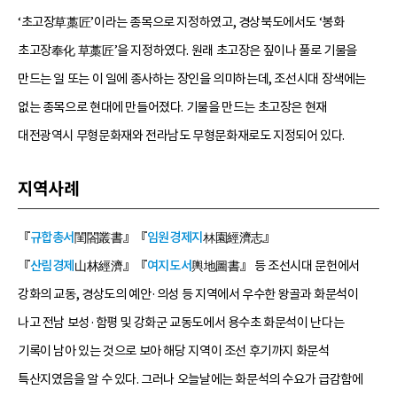
‘초고장草藁匠’이라는 종목으로 지정하였고, 경상북도에서도 ‘봉화
초고장奉化 草藁匠’을 지정하였다. 원래 초고장은 짚이나 풀로 기물을
만드는 일 또는 이 일에 종사하는 장인을 의미하는데, 조선시대 장색에는
없는 종목으로 현대에 만들어졌다. 기물을 만드는 초고장은 현재
대전광역시 무형문화재와 전라남도 무형문화재로도 지정되어 있다.
지역사례
『
규합총서
閨閤叢書』『
임원경제지
林園經濟志』
『
산림경제
山林經濟』『
여지도서
輿地圖書』 등 조선시대 문헌에서
강화의 교동, 경상도의 예안·의성 등 지역에서 우수한 왕골과 화문석이
나고 전남 보성·함평 및 강화군 교동도에서 용수초 화문석이 난다는
기록이 남아 있는 것으로 보아 해당 지역이 조선 후기까지 화문석
특산지였음을 알 수 있다. 그러나 오늘날에는 화문석의 수요가 급감함에