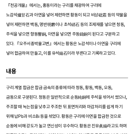
『천공개물』에서는, 홍동이라는 구리를 채광하여 구리에
노감석爐甘石과 아연을 넣어 제련하면 황동이 되고 비상砒霜 등의 약물을
넣어 제련하면 백동, 명반明礬이나 초석硝石 등의 조제재를 넣으면 청동,
주석을 넣으면 향동響銅, 아연을 넣으면 주동鑄銅이 된다고 구분하고
있다. 『오주서종박물고변』에서는 황동은 노감석이나 아연을 구리에
넣어 합금하여 만들고, 이를 유석鍮石이라 부른다고 기록하고 있다.
내용
구리 계열 합금은 합금 금속의 종류에 따라 청동, 황동, 백동, 오동,
금동으로 구분된다. 청동은 일반적으로 순동純銅에 주석을 섞어서 썼으나,
주조할 때 녹는점을 낮추고 주조한 뒤 표면처리와 마감처리를 쉽게 하기
위해 납Pb과 비소Bi 등을 섞었다. 황동은 구리에 아연을 합금한 것으로
순동에 비해 강도가 높고 연신성이 우수하다. 황동은 진유眞鍮라고도 하며