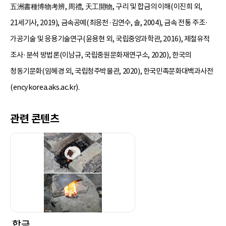
五洲書種博物考辨, 周禮, 天工開物, 구리 및 합금의 이해(이진희 외,
21세기사, 2019), 금속공예(최응천·김연수, 솔, 2004), 금속 전통 주조·
가공기술 및 응용기술연구(윤용현 외, 국립중앙과학관, 2016), 제철유적
조사·분석 방법론(이남규, 국립중원문화재연구소, 2020), 한국의
청동기문화(임혜경 외, 국립청주박물관, 2020), 한국민족문화대백과사전
(encykorea.aks.ac.kr).
관련 콘텐츠
합금