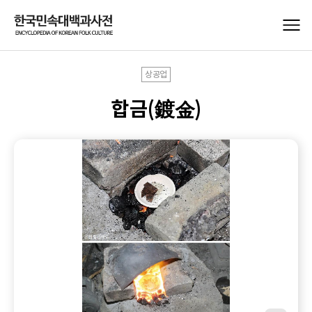
상공업
합금(鍍金)