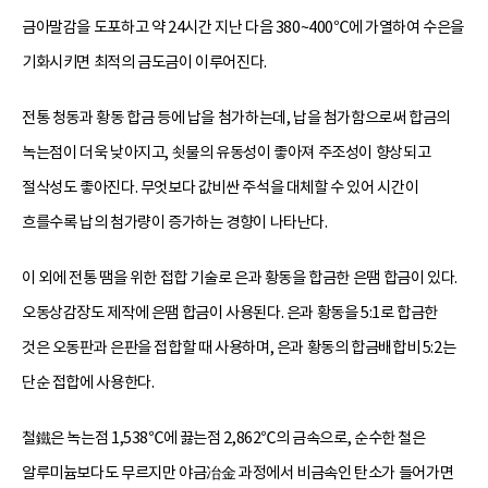
금아말감을 도포하고 약 24시간 지난 다음 380~400℃에 가열하여 수은을
기화시키면 최적의 금도금이 이루어진다.
전통 청동과 황동 합금 등에 납을 첨가하는데, 납을 첨가함으로써 합금의
녹는점이 더욱 낮아지고, 쇳물의 유동성이 좋아져 주조성이 향상되고
절삭성도 좋아진다. 무엇보다 값비싼 주석을 대체할 수 있어 시간이
흐를수록 납의 첨가량이 증가하는 경향이 나타난다.
이 외에 전통 땜을 위한 접합 기술로 은과 황동을 합금한 은땜 합금이 있다.
오동상감장도 제작에 은땜 합금이 사용된다. 은과 황동을 5:1로 합금한
것은 오동판과 은판을 접합할 때 사용하며, 은과 황동의 합금배합비 5:2는
단순 접합에 사용한다.
철鐵은 녹는점 1,538℃에 끓는점 2,862℃의 금속으로, 순수한 철은
알루미늄보다도 무르지만 야금冶金 과정에서 비금속인 탄소가 들어가면