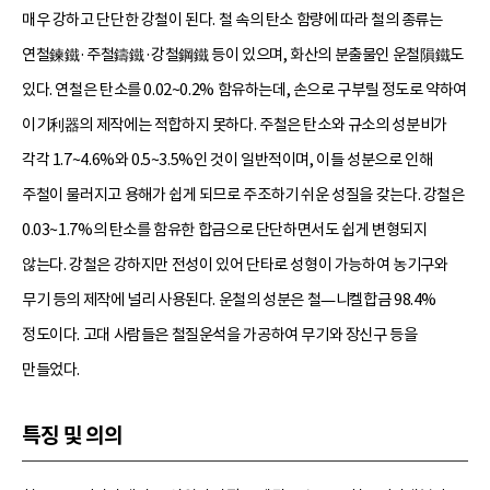
매우 강하고 단단한 강철이 된다. 철 속의 탄소 함량에 따라 철의 종류는
연철鍊鐵·주철鑄鐵·강철鋼鐵 등이 있으며, 화산의 분출물인 운철隕鐵도
있다. 연철은 탄소를 0.02~0.2% 함유하는데, 손으로 구부릴 정도로 약하여
이기利器의 제작에는 적합하지 못하다. 주철은 탄소와 규소의 성분비가
각각 1.7~4.6%와 0.5~3.5%인 것이 일반적이며, 이들 성분으로 인해
주철이 물러지고 용해가 쉽게 되므로 주조하기 쉬운 성질을 갖는다. 강철은
0.03~1.7%의 탄소를 함유한 합금으로 단단하면서도 쉽게 변형되지
않는다. 강철은 강하지만 전성이 있어 단타로 성형이 가능하여 농기구와
무기 등의 제작에 널리 사용된다. 운철의 성분은 철—니켈합금 98.4%
정도이다. 고대 사람들은 철질운석을 가공하여 무기와 장신구 등을
만들었다.
특징 및 의의