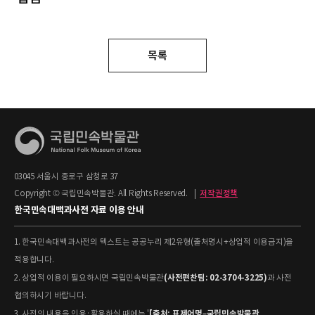
목록
03045 서울시 종로구 삼청로 37
Copyright © 국립민속박물관. All Rights Reserved.
|
저작권정책
한국민속대백과사전 자료 이용 안내
1. 한국민속대백과사전의 텍스트는 공공누리 제2유형(출처명시+상업적 이용금지)을
적용합니다.
(사전편찬팀: 02-3704-3225)
2. 상업적 이용이 필요하시면 국립민속박물관
과 사전
협의하시기 바랍니다.
[출처: 표제어명–국립민속박물관
3. 사전의 내용을 인용·활용하실 때에는 '