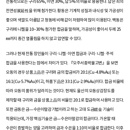
전통적으로는 구리 65%, 아연 30%, 납 5%의 비율로 용융한다. 납은 쇠의
전연성展延性을 위해 첨가한다. 황동은 기계적 성질과 내식성 및 가공성이
좋으며 색깔도 아름답고 청동에 비해 값이 저렴하여 많이 이용된다. 백동은
구리에 니켈을 10~30% 첨가한 합금을 말하며, 가공성이 좋아서 두께 25
㎜까지 중간 열풀림을 하지 않고 압연할 수 있다.
그러나 현재 전통 장인들이 구리·니켈·아연 합금과 구리·니켈·주석
합금을 사용한다는 점에서 차이가 있다. 『오주서종박물고변』을 보면
오동의 경우 상품上品은 구리와 금의 합금비가 20:1(Cu-4.8%Au) 또는
16:1(Cu-5.7%Au)이고, 하품下品은 33:1(Cu-2.9%Au)이다. 합금 비율에
따라 오동의 품위가 달라지는 것이다. 현재도 울산의 오동상감장도를
제작할 때 구리와 금을 상품上品의 비율인 20:1로 합금하여 사용하고 있다.
또한 금동은 금—수은아말감기법이라고 하는 고대 도금鍍金 기술이
적용되는데, 가장 핵심기술은 금—수은아말감의 합금이다. 가온할 때
수은이 증발하는 양을 고려하여 금과 수은을 1:10의 비율로 합금한다. 이후