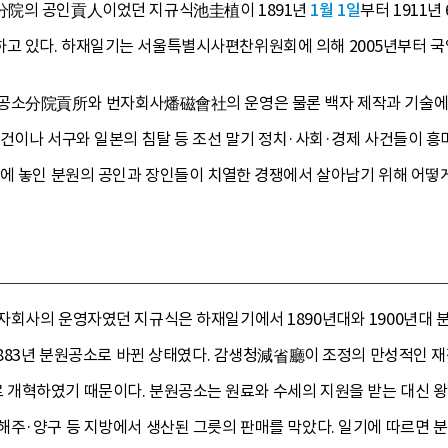
分院의 공인貢人이었던 지규식池圭植이 1891년
1월 1일
부터 1911년
 있다. 하재일기는 서울특별시사편찬위원회에 의해 2005년부터 국역 
공소分院貢所와 번자회사燔磁會社의 운영은 물론 백자 제작과 기술에 관
건이나 서구와 일본의 침탈 등 조선 말기 정치·사회·경제 사건들이 흥미
경에 놓인 분원의 공인과 장인들이 치열한 경쟁에서 살아남기 위해 어떻게
자회사의 운영자였던 지규식은 하재일기에서 1890년대와 1900년대 
 1883년 분원공소로 바뀐 상태였다. 감생청減省廳이 조정의 만성적인 
개혁하였기 때문이다. 분원공소는 원료와 수세의 지원을 받는 대신 왕실
해주·양구 등 지방에서 생산된 그릇의 판매를 막았다. 일기에 따르면 