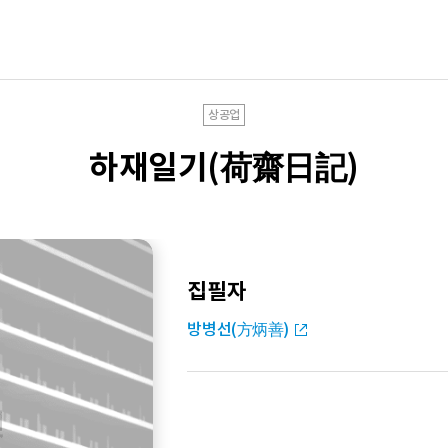
상공업
하재일기(荷齋日記)
집필자
방병선(方炳善)