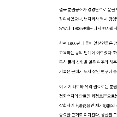
결국 분원공소가 경영난으로 문을 
참여하였으나, 번자회사 역시 경영
않았다. 1906년에는 다시 번사
한편 1900년대 들어 일본인들은
교육하는 등의 단계에 이르렀다. 
특히 물레 성형을 맡은 여주와 해주
기록은 근대기 도자 장인 연구에 중
이 시기 태토와 유약 원료로는 분
청화백자의 안료인 화청畵靑으로는 
상회자기上繪瓷器인 채기彩器의 실험
중요한 근거로 여겨진다. 생산된 