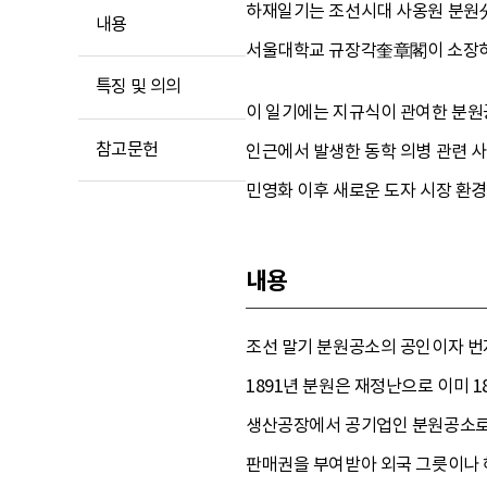
하재일기는 조선시대 사옹원 분원
내용
서울대학교 규장각奎章閣이 소장하고
특징 및 의의
이 일기에는 지규식이 관여한 분원
참고문헌
인근에서 발생한 동학 의병 관련 사
민영화 이후 새로운 도자 시장 환
내용
조선 말기 분원공소의 공인이자 번
1891년 분원은 재정난으로 이미
생산공장에서 공기업인 분원공소로 
판매권을 부여받아 외국 그릇이나 