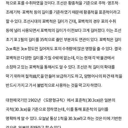
척으로 포를 수취하였을 것이다. 조선은 황종척을 기준으로 주척·영조척·
조례기척·포백척 등의 길이를 기준하였기 때문에 황종척을 표준척이라고
할 수 있다. 조선시대의 포백척은 길이가 긴데, 포백척의 경우 포의 수취
등에 널리 사용되면서 포백척의 길이가 이전보다 크게 길어졌다. 이는 조선
초기 포 1필의 길이를 35척으로 줄인 부분과도 연관이 있다. 포백척은 길이
2㎝ 혹은 3㎝ 정도만 길어져도 포의 수취량에 많은 영향을 줄 수 있다. 결국
포백척은 다양한 길이를 가질 수밖에 없는데, 이는 현재 각 박물관에서
소장하고 있는 포백척을 통해서도 알 수 있다. 조선은 척 길이의 확대를
막기 위하여 철척鐵尺을 만들어 보급하기도 하고, 암행어사의 파견 때 척을
반드시 가지고 가서 불법적으로 사용하는 것을 막고자 하였다.
대한제국기인 1902년 〈도량형규칙〉에서 표준척(30.3㎝)은 일본의
곡척(30.3㎝)을 기준으로 정하였는데, 이를 통해 표준척의 길이를
명확하게 알 수 있다. 오늘날 통상 1척을 30.3㎝라고 하는 것은 이에 기반한
것으로, 일본의 잔재라고 할 수 있다.