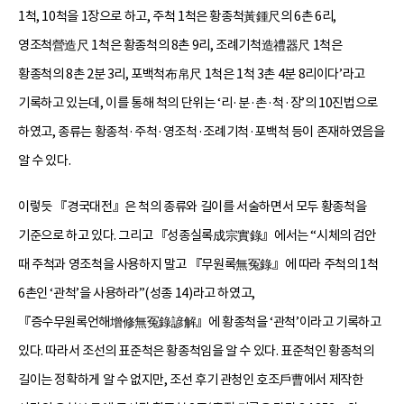
1척, 10척을 1장으로 하고, 주척 1척은 황종척黃鍾尺의 6촌 6리,
영조척營造尺 1척은 황종척의 8촌 9리, 조례기척造禮器尺 1척은
황종척의 8촌 2분 3리, 포백척布帛尺 1척은 1척 3촌 4분 8리이다’라고
기록하고 있는데, 이를 통해 척의 단위는 ‘리·분·촌·척·장’의 10진법으로
하였고, 종류는 황종척·주척·영조척·조례기척·포백척 등이 존재하였음을
알 수 있다.
이렇듯 『경국대전』은 척의 종류와 길이를 서술하면서 모두 황종척을
기준으로 하고 있다. 그리고 『성종실록成宗實錄』에서는 “시체의 검안
때 주척과 영조척을 사용하지 말고 『무원록無冤錄』에 따라 주척의 1척
6촌인 ‘관척’을 사용하라”(성종 14)라고 하였고,
『증수무원록언해增修無冤錄諺解』에 황종척을 ‘관척’이라고 기록하고
있다. 따라서 조선의 표준척은 황종척임을 알 수 있다. 표준척인 황종척의
길이는 정확하게 알 수 없지만, 조선 후기 관청인 호조戶曹에서 제작한