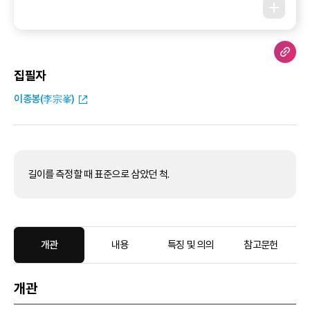
집필자
이종봉(李宗峯)
길이를 측정할 때 표준으로 삼았던 척.
개관
내용
특징 및 의의
참고문헌
개관