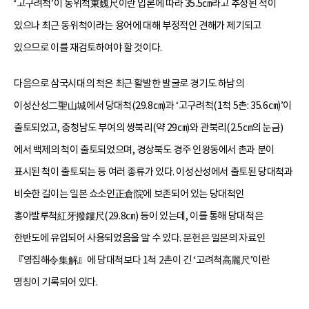
‘고구려척’이 동위척東魏尺이란 입론에 따라 35.5㎝라고 추정된 적이
있으나 최근 동위척이라는 용어에 대해 부정적인 견해가 제기되고
있으므로 이를 재검토하여야 할 것이다.
다음으로 삼국시대의 척은 최근 활발한 발굴로 경기도 하남의
이성산성二聖山城에서 당대척(29.8㎝)과 ‘고구려척(1척 5촌: 35.6㎝)’이
출토되었고, 충청남도 부여의 쌍북리(약 29㎝)와 관북리(2.5㎝의 눈금)
에서 백제의 척이 출토되었으며, 경상북도 경주 인왕동에서 촌과 분이
표시된 척이 출토되는 등 여러 종류가 있다. 이성산성에서 출토된 당대척과
비슷한 길이는 일본 쇼소인正倉院에 보존되어 있는 당대척인
홍아발루척紅牙撥鏤尺(29.8㎝) 등이 있는데, 이를 통해 당대척은
한반도에 유입되어 사용되었음을 알 수 있다. 문헌은 일본의 자료인
『영집해令集解』에 당대척보다 1척 2촌이 긴 ‘고려척高麗尺’이란
명칭이 기록되어 있다.