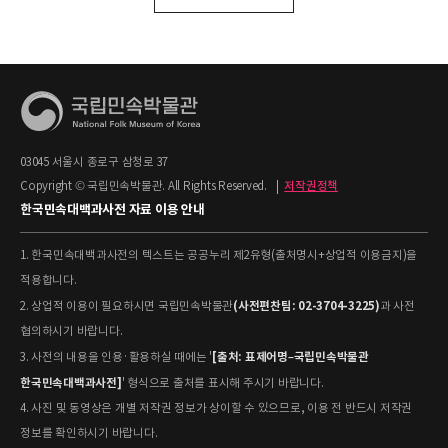
03045 서울시 종로구 삼청로 37
Copyright © 국립민속박물관. All Rights Reserved.
|
저작권정책
한국민속대백과사전 자료 이용 안내
1. 한국민속대백과사전의 텍스트는 공공누리 제2유형(출처명시+상업적 이용금지)을
적용합니다.
(사전편찬팀: 02-3704-3225)
2. 상업적 이용이 필요하시면 국립민속박물관
과 사전
협의하시기 바랍니다.
[출처: 표제어명–국립민속박물관
3. 사전의 내용을 인용·활용하실 때에는 '
한국민속대백과사전]
' 형식으로 출처를 표시해 주시기 바랍니다.
4. 사진 및 동영상은 개별 저작권 정보가 상이할 수 있으므로, 이용 전 반드시 저작권
정보를 확인하시기 바랍니다.