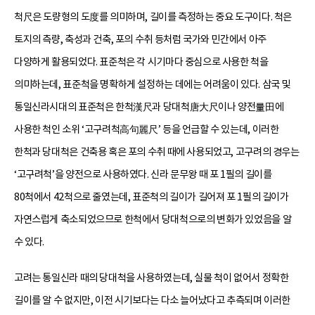
척尺은 도량형의 도度를 의미하며, 길이를 측정하는 중요 도구이다. 척은
토지의 측량, 축성과 건축, 포의 수취 등처럼 국가와 민간에서 아주
다양하게 활용되었다. 표준척은 각 시기마다 중심으로 사용한 척을
의미하는데, 표준척을 명확하게 설정하는 데에는 어려움이 있다. 삼국 및
통일신라시대의 표준척은 한척漢尺과 당대척唐大尺이나 양전量田에
사용한 척인 소위 ‘고구려척高句麗尺’ 등을 언급할 수 있는데, 이러한
한척과 당대척은 건축용 혹은 포의 수취 때에 사용되었고, 고구려의 경우는
‘고구려척’을 양전으로 사용하였다. 신라 문무왕 때 포 1필의 길이를
80척에서 42척으로 줄였는데, 표준척의 길이가 길어져 포 1필의 길이가
자연스럽게 축소되었으므로 한척에서 당대척으로의 변화가 있었음을 알
수 있다.
고려는 통일신라 때의 당대척을 사용하였는데, 실물 척이 없어서 정확한
길이를 알 수 없지만, 이전 시기보다는 다소 늘어났다고 추측되며 이러한