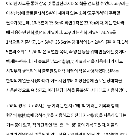
이러한 자료를 통해 삼국 및 통일신라시대의 척을 검토할 수 있다. 고구려는
이성산성에 출토된 ‘1척 5촌’이 새겨져 있는 소위 ‘고구려척’에 주목할
필요가 있는데, 1척 5촌이 35.6㎝이라면 1척은 23.7㎝이다. 이는 한나라
때 사용하던 한척漢尺의 계열이다. 고구려는 한척 계열인 23.7㎝를
1척으로 기준하고, 1척 5촌인 35.6㎝는 당대척의 1척 2촌의 길이이다. 1척
5촌의 소위 ‘고구려척’은 특별한 목적, 즉 양전 등을 위해 만들어진 것이다.
백제는 관북리에서 출토된 남조척南朝尺 계열의 척을 사용하다가 어느
시점부터 쌍북리에서 출토된 당대척 계열의 척을 사용하였다. 신라는
한척의 계열을 사용하다가 어느 시점부터 이성산성에 출토된 당대척을
사용한 것으로 유추되고, 이러한 당대척을 통일신라시대에도 사용하였다.
고려의 경우 『고려사』 등 여러 문헌 자료에 ‘척’이라는 기록과 함께
형장식刑杖式에 금척金尺을 사용하고 양전에 지척指尺을 사용하였다는
기록 등이 있고, 척의 단위인 ‘분·촌·척·장’ 등의 기록도 있다. 이들의
관계가 정연하게 기록되어 있는 점을 고려하면 척의 단위는 10진법이었다.