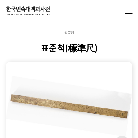
상공업
표준척(標準尺)