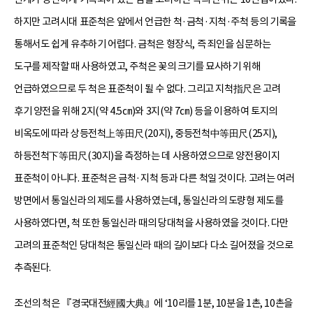
하지만 고려시대 표준척은 앞에서 언급한 척·금척·지척·주척 등의 기록을
통해서도 쉽게 유추하기 어렵다. 금척은 형장식, 즉 죄인을 심문하는
도구를 제작할 때 사용하였고, 주척은 꽃의 크기를 묘사하기 위해
언급하였으므로 두 척은 표준척이 될 수 없다. 그리고 지척指尺은 고려
후기 양전을 위해 2지(약 4.5㎝)와 3지(약 7㎝) 등을 이용하여 토지의
비옥도에 따라 상등전척上等田尺(20지), 중등전척中等田尺(25지),
하등전척下等田尺(30지)을 측정하는 데 사용하였으므로 양전용이지
표준척이 아니다. 표준척은 금척·지척 등과 다른 척일 것이다. 고려는 여러
방면에서 통일신라의 제도를 사용하였는데, 통일신라의 도량형 제도를
사용하였다면, 척 또한 통일신라 때의 당대척을 사용하였을 것이다. 다만
고려의 표준척인 당대척은 통일신라 때의 길이보다 다소 길어졌을 것으로
추측된다.
조선의 척은 『경국대전經國大典』에 ‘10리를 1분, 10분을 1촌, 10촌을