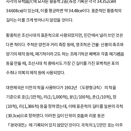
사각의 유척鍮尺에 묘사된 황종척 2종(측정 기록은 각각 34.352㎝와
34.608㎝)이 있는데, 이를 평균하면 약 34.48㎝이다. 표준척인 황종척의
길이는 이를 크게 벗어나지 않았을 것이다.
황종척은 조선시대의 표준척으로 사용되었지만, 민간에서 널리 쓰인 것은
다른 척이다. 주척은 양전과 거리 측정 등에, 영조척은 건물·산릉의 축조와
양기의 제작 등에, 예기척이라고도 하는 조례기척은 폐백과 각종 예기禮器
등을 만들 때, 조선시대 척 중에서도 가장 긴 길이를 가진 포백척은 포의
수취나 의복의 제작 등에 사용되었다.
대한제국은 이전의 척을 사용하다가 1902년 〈도량형규칙〉의 척을
기준으로 호(1/1만척), 리(1/1,000척), 분(1/100척), 촌(1/10척), 장
(10척), 리(1,386척) 등을 정하였는데, 이때 표준척의 길이를 일본의 곡척
(30.3㎝)으로 정하였다. 이러한 길이 단위의 호毫와 리里 등은
『경국대전』에 기록되어 있지 않았던 것이다. 곡척의 1/1만인 호는 아주