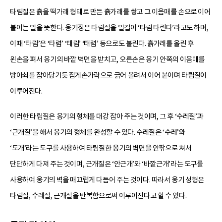
타림질은 흙을 떡가래 형태로 만든 흙가래를 쌓고 그 이음매를 손으로 이어
붙이는 일을 뜻한다. 옹기장은 타림질을 일컬어 ‘타림 타린다’라고도 하며,
이때 ‘타림’은 ‘타렴’ ‘태림’ ‘태렴’ 등으로도 불린다. 흙가래를 올린 후
왼손을 펴서 옹기의 바깥 벽면을 받치고, 오른손은 옹기 안쪽의 이음매를
방아쇠를 잡아당기듯 집게손가락으로 긁어 올려서 이어 붙이며 타림질이
이루어진다.
이러한 타림질은 옹기의 형체를 대강 잡아 주는 것이며, 그 후 ‘수레질’과
‘근개질’을 해서 옹기의 형체를 완성할 수 있다. 수레질은 ‘수레’와
‘도개’라는 도구를 사용하여 타림질한 옹기의 벽면을 안팎으로 쳐서
단단하게 다져 주는 것이며, 근개질은 ‘안근개’와 ‘바깥근개’라는 도구를
사용하여 옹기의 벽을 매끄럽게 다듬어 주는 것이다. 따라서 옹기 성형은
타림질, 수레질, 근개질을 반복함으로써 이루어진다고 할 수 있다.