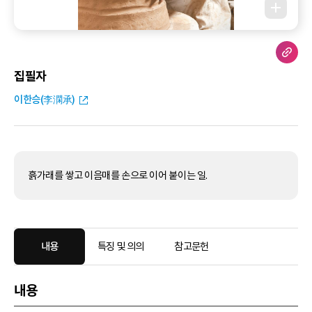
집필자
이한승(李澖承)
흙가래를 쌓고 이음매를 손으로 이어 붙이는 일.
내용
특징 및 의의
참고문헌
내용