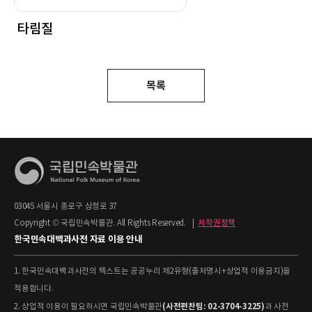
타림질
목록
03045 서울시 종로구 삼청로 37
Copyright © 국립민속박물관. All Rights Reserved.
|
저작권정책
한국민속대백과사전 자료 이용 안내
1. 한국민속대백과사전의 텍스트는 공공누리 제2유형(출처명시+상업적 이용금지)을
적용합니다.
(사전편찬팀: 02-3704-3225)
2. 상업적 이용이 필요하시면 국립민속박물관
과 사전