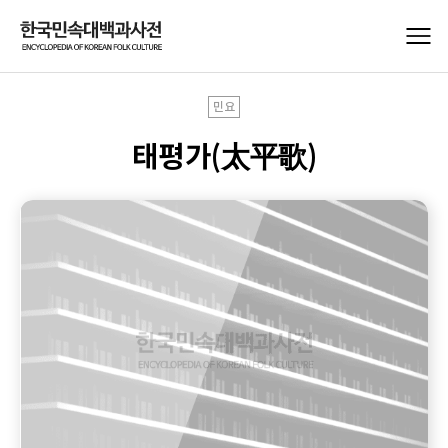
민요
태평가(太平歌)