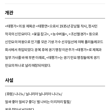
개관
<태평가>의 원 제목은 <태평연>으로서 1935년 강남월 작사, 정사인
작곡의 신민요이다. <꽃을 잡고>, <능수버들>, <조선팔경가> 등으로
신민요의 여왕으로 인기를 모은 기생 가수 선우일선에 의해 폴리돌레코드
회사에서 취입되었다. 광복 후에 경기 명창 이은주가 <태평가>로 제목과
일부 가사를 바꿔 부른 이래로, <태평가>는 경기 민요 명창들에게 경기
민요의 하나로 널리 애창되어왔다.
사설
(후렴) 니나노/ 닐니리야 닐니리야 니나노/
얼싸 좋아 얼씨구 좋다/ 벌 나비는 이리저리 펄펄/
꽃을 찾아서 날아든다