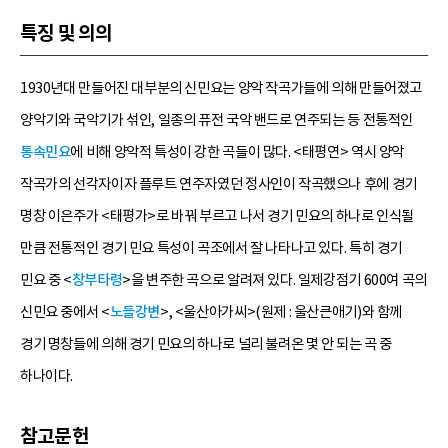
특징 및 의의
1930년대 만들어진 대부분의 신민요는 양악 작곡가들에 의해 만들어졌고
양악기와 국악기가 섞인, 일종의 퓨전 국악 밴드로 연주되는 등 전통적인
통속민요
에 비해 양악적 특성이 강한 곡들이 많다. <태평연> 역시 양악
작곡가의 선각자이자 플루트 연주자였던 정사인이 작곡했으나 후에 경기
명창 이은주가 <태평가>로 바꿔 부르고 나서 경기 민요의 하나로 인식될
만큼 전통적인 경기 민요 특성이 곡조에서 잘 나타나고 있다. 특히 경기
민요 중 <
창부타령
>을 변주한 곡으로 알려져 있다. 일제강점기 600여 곡의
신민요 중에서 <
노들강변
>, <울산아가씨>(원제 : 울산큰애기)와 함께
경기 명창들에 의해 경기 민요의 하나로 널리 불려온 몇 안 되는 곡 중
하나이다.
참고문헌