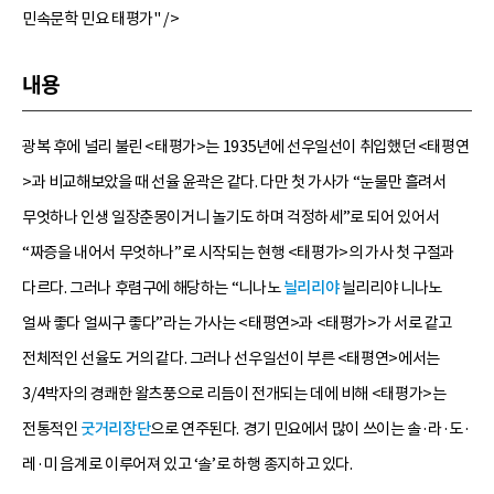
민속문학 민요 태평가" />
내용
광복 후에 널리 불린 <태평가>는 1935년에 선우일선이 취입했던 <태평연
>과 비교해보았을 때 선율 윤곽은 같다. 다만 첫 가사가 “눈물만 흘려서
무엇하나 인생 일장춘몽이거니 놀기도 하며 걱정하세”로 되어 있어서
“짜증을 내어서 무엇하나”로 시작되는 현행 <태평가>의 가사 첫 구절과
다르다. 그러나 후렴구에 해당하는 “니나노
늴리리야
늴리리야 니나노
얼싸 좋다 얼씨구 좋다”라는 가사는 <태평연>과 <태평가>가 서로 같고
전체적인 선율도 거의 같다. 그러나 선우일선이 부른 <태평연>에서는
3/4박자의 경쾌한 왈츠풍으로 리듬이 전개되는 데에 비해 <태평가>는
전통적인
굿거리장단
으로 연주된다. 경기 민요에서 많이 쓰이는 솔·라·도·
레·미 음계로 이루어져 있고 ‘솔’로 하행 종지하고 있다.