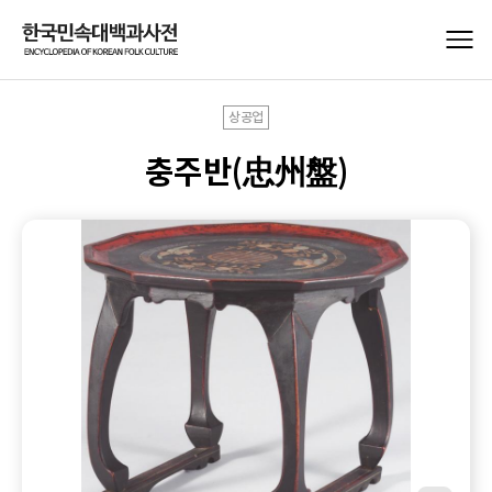
상공업
충주반(忠州盤)