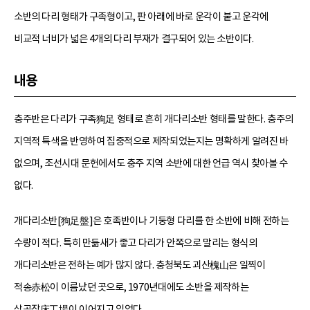
소반의 다리 형태가 구족형이고, 판 아래에 바로 운각이 붙고 운각에
비교적 너비가 넓은 4개의 다리 부재가 결구되어 있는 소반이다.
내용
충주반은 다리가 구족狗足 형태로 흔히 개다리소반 형태를 말한다. 충주의
지역적 특색을 반영하여 집중적으로 제작되었는지는 명확하게 알려진 바
없으며, 조선시대 문헌에서도 충주 지역 소반에 대한 언급 역시 찾아볼 수
없다.
개다리소반[狗足盤]은 호족반이나 기둥형 다리를 한 소반에 비해 전하는
수량이 적다. 특히 만듦새가 좋고 다리가 안쪽으로 말리는 형식의
개다리소반은 전하는 예가 많지 않다. 충청북도 괴산槐山은 일찍이
적송赤松이 이름났던 곳으로, 1970년대에도 소반을 제작하는
상공장床工場이 이어지고 있었다.