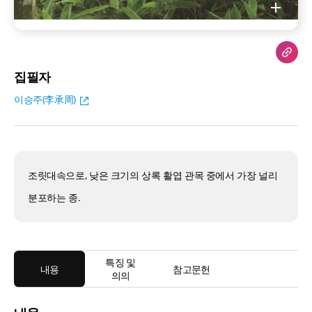
집필자
이승주(李承周)
조릿대속으로, 낮은 크기의 상록 활엽 관목 중에서 가장 널리
분포하는 종.
특징 및
내용
참고문헌
의의