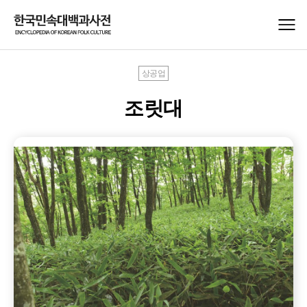
상공업
조릿대