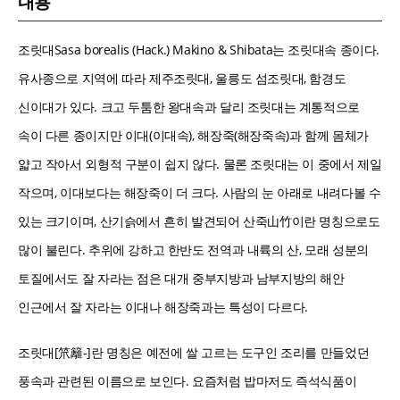
내용
조릿대Sasa borealis (Hack.) Makino & Shibata는 조릿대속 종이다.
유사종으로 지역에 따라 제주조릿대, 울릉도 섬조릿대, 함경도
신이대가 있다. 크고 두툼한 왕대속과 달리 조릿대는 계통적으로
속이 다른 종이지만 이대(이대속), 해장죽(해장죽속)과 함께 몸체가
얇고 작아서 외형적 구분이 쉽지 않다. 물론 조릿대는 이 중에서 제일
작으며, 이대보다는 해장죽이 더 크다. 사람의 눈 아래로 내려다볼 수
있는 크기이며, 산기슭에서 흔히 발견되어 산죽山竹이란 명칭으로도
많이 불린다. 추위에 강하고 한반도 전역과 내륙의 산, 모래 성분의
토질에서도 잘 자라는 점은 대개 중부지방과 남부지방의 해안
인근에서 잘 자라는 이대나 해장죽과는 특성이 다르다.
조릿대[笊籬-]란 명칭은 예전에 쌀 고르는 도구인 조리를 만들었던
풍속과 관련된 이름으로 보인다. 요즘처럼 밥마저도 즉석식품이