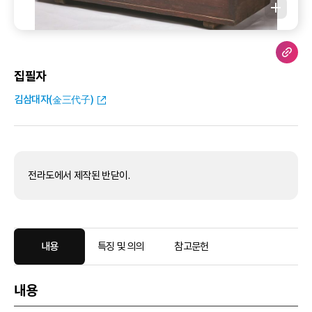
집필자
김삼대자(金三代子)
전라도에서 제작된 반닫이.
내용
특징 및 의의
참고문헌
내용