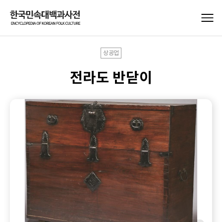
상공업
전라도 반닫이