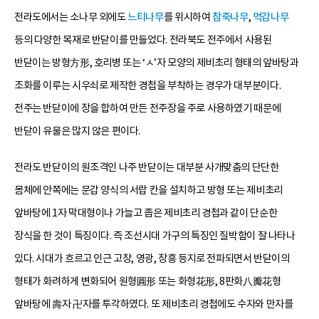
전라도에서는 소나무 외에도
느티나무
를 위시하여
참죽나무
,
먹감나무
등의 다양한 목재로 반닫이를 만들었다. 전라북도 전주에서 사용된
반닫이는 방형方形, 호리병 또는 ‘ㅅ’자 모양의 제비초리 형태의 앞바탕과
조화를 이루는 시우쇠로 제작한 경첩을 부착하는 경우가 대부분이다.
전주는 반닫이에 장을 합하여 만든 전주장을 주로 사용하였기 때문에
반닫이 유물은 많지 않은 편이다.
전라도 반닫이의 원조격인 나주 반닫이는 대부분 사개맞춤의 단단한
몸체에 안쪽에는 문갑 양식의 서랍 칸을 설치하고 방형 또는 제비초리
앞바탕에 1자 막대형이나 가늘고 좁은 제비초리 경첩과 같이 단순한
장식을 한 것이 특징이다. 즉 조선시대 가구의 특징인 질박함이 잘 나타나
있다. 시대가 흐르고 인근 고창, 영광, 장흥 등지로 전파되면서 반닫이의
형태가 화려하게 변화되어 원형圓形 또는 화형花形, 8판화八瓣花형
앞바탕에 壽자 卍자를 투각하였다. 또 제비초리 경첩에도 수자와 만자를