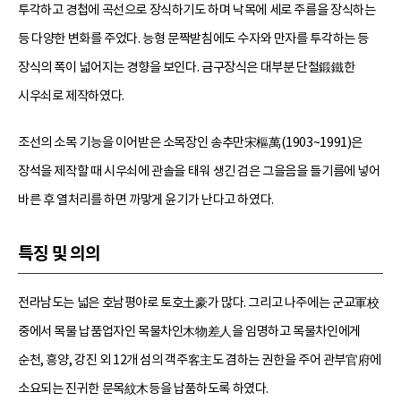
투각하고 경첩에 곡선으로 장식하기도 하며 낙목에 세로 주름을 장식하는
등 다양한 변화를 주었다. 능형 문짝받침에도 수자와 만자를 투각하는 등
장식의 폭이 넓어지는 경향을 보인다. 금구장식은 대부분 단철鍛鐵한
시우쇠로 제작하였다.
조선의 소목 기능을 이어받은 소목장인 송추만宋樞萬(1903~1991)은
장석을 제작할 때 시우쇠에 관솔을 태워 생긴 검은 그을음을 들기름에 넣어
바른 후 열처리를 하면 까맣게 윤기가 난다고 하였다.
특징 및 의의
전라남도는 넓은 호남평야로 토호土豪가 많다. 그리고 나주에는 군교軍校
중에서 목물 납품업자인 목물차인木物差人을 임명하고 목물차인에게
순천, 흥양, 강진 외 12개 섬의 객주客主도 겸하는 권한을 주어 관부官府에
소요되는 진귀한 문목紋木등을 납품하도록 하였다.