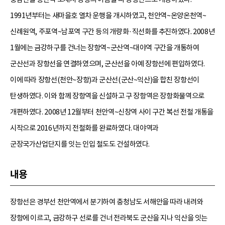
1991년부터는 새마을호 열차 운행을 개시하였고, 천안역~온양온천역~
신례원역, 주포역~남포역 구간 등의 개량화·직선화를 추진하였다. 2008년
1월에는 금강하구를 건너는 장항역~군산역~대야역 구간을 개통하여
군산선과 장항선을 연결하였으며, 군산선을 아예 장항선에 편입하였다.
이에 따라 장항선(천안~장항)과 군산선(군산~익산)을 합친 장항선이
탄생하였다. 이와 함께 장항역을 신설하고 구 장항역은 장항화물역으로
개편하였다. 2008년 12월부터 천안역~신창역 사이 구간 복선 전철 개통을
시작으로 2016년까지 전철화를 완료하였다. 대야역과
군장국가산업단지를 잇는 인입 철도도 건설하였다.
내용
장항선은 경부선 천안역에서 분기하여 충청남도 서해안을 따라 내려와
장항에 이르고, 금강하구 선로를 건너 전라북도 군산을 지나 익산을 잇는