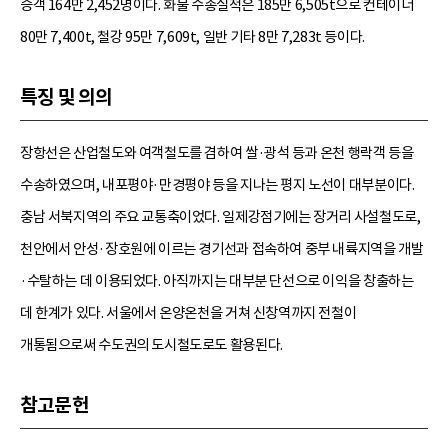
승객 164만 2,452명이다. 화물 수송실적은 185만 6,505t으로 컨테이너
80만 7,400t, 철강 95만 7,609t, 일반 기타 8만 7,283t 등이다.
특징 및 의의
장항선은 산업철도와 여객철도를 겸하여 쌀·광석 등과 온천 행락객 등을
수송하였으며, 내포평야·만경평야 등을 지나는 평지 노선이 대부분이다.
충남 서북지역의 주요 교통축이었다. 일제강점기에는 장거리 사설철도로,
천안에서 안성·장호원에 이르는 경기선과 접속하여 중부 내륙지역을 개발
·수탈하는 데 이용되었다. 아직까지는 대부분 단선으로 이익을 창출하는
데 한계가 있다. 서울에서 온양온천을 거쳐 신창역까지 전철이
개통됨으로써 수도권의 도시철도로도 활용된다.
참고문헌