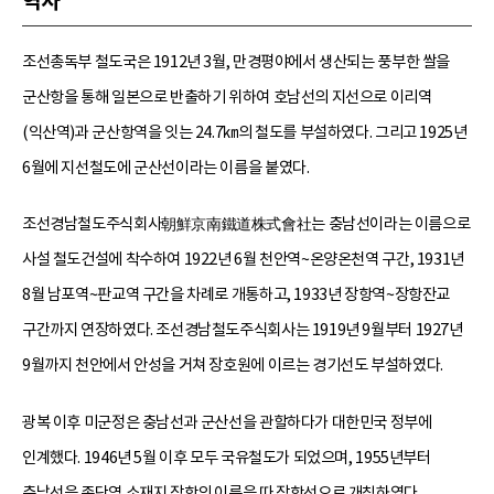
역사
조선총독부 철도국은 1912년 3월, 만경평야에서 생산되는 풍부한 쌀을
군산항을 통해 일본으로 반출하기 위하여 호남선의 지선으로 이리역
(익산역)과 군산항역을 잇는 24.7㎞의 철도를 부설하였다. 그리고 1925년
6월에 지선철도에 군산선이라는 이름을 붙였다.
조선경남철도주식회사朝鮮京南鐵道株式會社는 충남선이라는 이름으로
사설 철도건설에 착수하여 1922년 6월 천안역~온양온천역 구간, 1931년
8월 남포역~판교역 구간을 차례로 개통하고, 1933년 장항역~장항잔교
구간까지 연장하였다. 조선경남철도주식회사는 1919년 9월부터 1927년
9월까지 천안에서 안성을 거쳐 장호원에 이르는 경기선도 부설하였다.
광복 이후 미군정은 충남선과 군산선을 관할하다가 대한민국 정부에
인계했다. 1946년 5월 이후 모두 국유철도가 되었으며, 1955년부터
충남선을 종단역 소재지 장항의 이름을 따 장항선으로 개칭하였다.