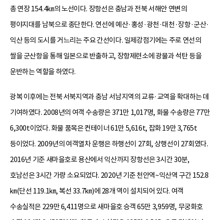
총 연장 154.4㎞의 노선이다. 장항선은 충남과 전북 서해안 연변의
평야지대를 남북으로 종단한다. 연선에 예산·홍성·광천·대천·장항·군산·
익산 등의 도시를 거느리는 주요 간선이다. 일제강점기에는 주로 연선의
쌀을 군산항을 통해 일본으로 반출하고, 장항제련소에 광물과 석탄 등을
운반하는 역할을 하였다.
광복 이후에는 전북 서북지역과 충남 서남지역의 교류·교역을 확대하는 데
기여하였다. 2008년의 여객 수송량은 371만 1,017명, 화물 수송량은 77만
6,300t이었다. 화물 품목은 컨테이너 61만 5,616t, 잡화 19만 3,765t
등이었다. 2009년의 여객열차 운행은 하행선이 27회, 상행선이 27회였다.
2016년 기준 새마을호로 용산에서 익산까지 장항선은 3시간 30분,
호남선은 3시간 가량 소요되었다. 2020년 기준 천안역~익산역 구간 152.8
㎞(단선 119.1㎞, 복선 33.7㎞)에 28개 역이 설치되어 있다. 여객
수송실적은 229만 6,411명으로 새마을호 승객 65만 3,959명, 무궁화호