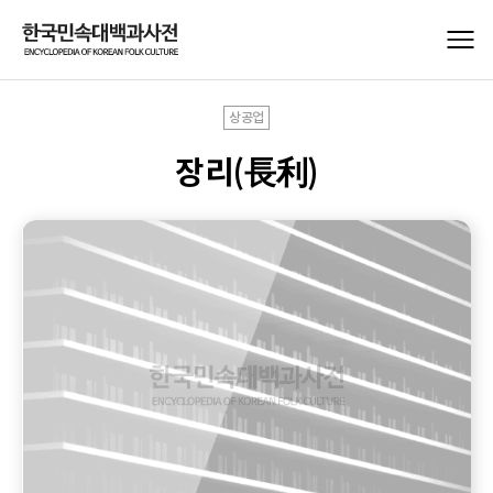
상공업
장리(長利)