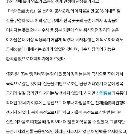
18세기에 들어 영조가 소농의 생계 안정에 관심을 가지고
『속대전續大典』을 통하여 공사公私의 이자율을 연 20% 이내로 할
것을 규정하였다. 이와 같은 규제가 전국 곳곳의 농촌에까지 속속들이
미치지는 못했으나 내수사 등 정부 기관에 의해 취식되던 장리의 높은
이자율은 더 이상 적용되기 어렵게 되었다. 사채私債는 예외로 하더라도
공채公債에 대해서는 효과가 있었던 것이며, 내수사 장리의 기능은
환곡還穀으로 대체되기에 이르렀다.
‘장리쌀’ 또는 ‘장리벼’라는 말이 있듯이 장리는 본래 곡식으로 꾸어 가서
곡식으로 갚는 것이다. 실물을 기반으로 하는 금융 거래였기 때문에 명목
금리와 실질 금리 간의 괴리는 발생하지 않았다. 하지만
상평통보
의 유통이
확대된 18세기 이후에는 동전으로 대부나 차입을 하는 전채錢債의 관행이
생기게 되었다. 봄에 동전으로 대부하고 가을에 동전으로 상환받는다면
실질 이자율로 따졌을 때 장리보다 더 많은 이익을 볼 수 있었다. 그렇지만
농촌에서의 전통 금융 방식인 장리는 사라지지 않은 채 명맥을 유지하였고,