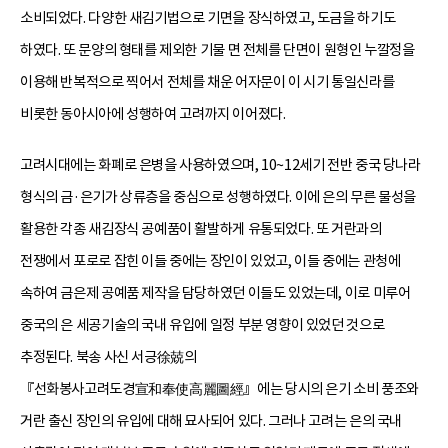
소비되었다. 다양한 새김기법으로 기면을 장식하였고, 도금을 하기도
하였다. 또 문양의 형태를 제외한 기물 면 전체를 단면이 원형인 누깔정을
이용해 반복적으로 찍어서 전체를 채운 어자문이 이 시기 통일신라를
비롯한 동아시아에 성행하여 고려까지 이어졌다.
고려시대에는 화폐로 은병을 사용하였으며, 10~12세기 전반 중국 당나라
형식의 금·은기가 상류층을 중심으로 성행하였다. 이에 은의 무른 물성을
활용한 각종 새김장식 공예품이 활발하게 유통되었다. 또 거란과의
전쟁에서 포로로 잡힌 이들 중에는 장인이 있었고, 이들 중에는 관청에
속하여 금은제 공예품 제작을 담당하였던 이들도 있었는데, 이로 미루어
중국의 은 세공기술의 국내 유입에 일정 부분 영향이 있었던 것으로
추정된다. 북송 사신 서긍徐兢의
『선화봉사고려도경宣和奉使高麗圖經』에는 당시의 은기 소비 풍조와
거란 출신 장인의 유입에 대해 묘사되어 있다. 그러나 고려는 은의 국내