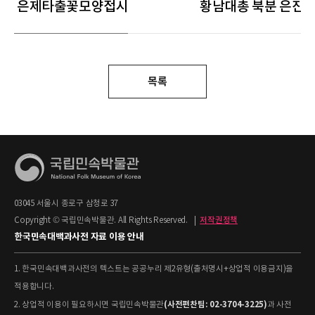
은제타출꽃모양접시
황남대총 북분 은잔
목록
03045 서울시 종로구 삼청로 37
Copyright © 국립민속박물관. All Rights Reserved.
|
저작권정책
한국민속대백과사전 자료 이용 안내
1. 한국민속대백과사전의 텍스트는 공공누리 제2유형(출처명시+상업적 이용금지)을
적용합니다.
(사전편찬팀: 02-3704-3225)
2. 상업적 이용이 필요하시면 국립민속박물관
과 사전