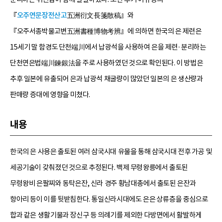
『
오주연문장전산고
五洲衍文長箋散稿』와
『오주서종박물고변五洲書種博物考辨』에 의하면 한국의 은 제련은
15세기 말 함경도 단천端川에서 납광석을 사용하여 은을 제련·분리하는
단천연은법端川鍊銀法을 주로 사용하였던 것으로 확인된다. 이 방법은
추후 일본에 유출되어 은과 납광석 채굴량이 많았던 일본의 은 생산량과
판매량 증대에 영향을 미쳤다.
내용
한국의 은 사용은 출토된 여러 삼국시대 유물을 통해 삼국시대 전후 가공 및
세공기술이 갖춰졌던 것으로 추정된다. 백제 무령왕릉에서 출토된
무령왕비 은팔찌와 동탁은잔, 신라 경주 황남대총에서 출토된 은잔과
항아리 등이 이를 뒷받침한다. 통일신라시대에도 은은 상류층을 중심으로
합과 같은 생활기물과 장신구 등 의례기를 제외한 다방면에서 활발하게