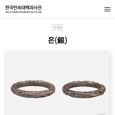
상공업
은(銀)