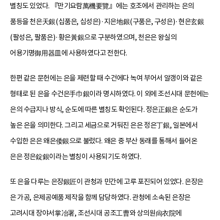
별칭도 있었다. 『만기요람萬機要覽』에는 호조에서 관리하는 은의
품등을 천은天銀(십품은, 십성은)·지은地銀(구품은, 구성은)·현은玄銀
(팔성은, 팔품은)·황은黃銀으로 구분하였으며, 천은은 왕실의
어용기명御用器皿에 사용하였다고 전한다.
한편 같은 문헌에는 은을 제련할 때 수건에다 녹여 부어서 알갱이와 같은
형태로 된 은을 수건은手巾銀이라 명시하였다. 이 외에 조선시대 문헌에는
은의 수급지나 방식, 순도에 따른 별칭도 확인된다. 정은正銀은 순도가
높은 은을 의미한다. 그리고 세금으로 거둬진 은은 정은丁銀, 일본에서
수입한 은은 왜은倭銀으로 불렀다. 왜은 중 부산 동래를 통해서 들어온
은은 정은錠銀이라는 별칭이 사용되기도 하였다.
또 은을 다루는 은장銀匠이 관청과 민간에 고루 포진되어 있었다. 은장은
은 가공, 은제공예품 제작을 함께 담당하였다. 관청에 소속된 은장은
고려시대 장야서掌冶署, 조선시대 공조工曹와 상의원尙衣院에