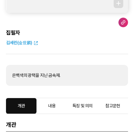
집필자
김세린(金世麟)
은백색의 광택을 지닌 금속재.
개관
내용
특징 및 의의
참고문헌
개관