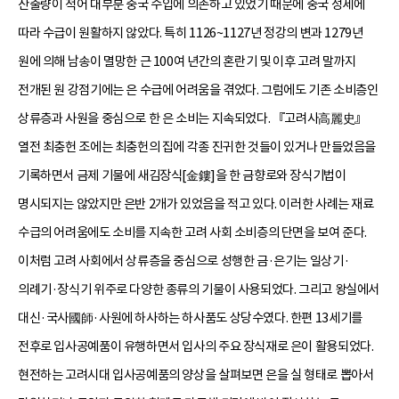
산출량이 적어 대부분 중국 수입에 의존하고 있었기 때문에 중국 정세에
따라 수급이 원활하지 않았다. 특히 1126~1127년 정강의 변과 1279년
원에 의해 남송이 멸망한 근 100여 년간의 혼란기 및 이후 고려 말까지
전개된 원 강점기에는 은 수급에 어려움을 겪었다. 그럼에도 기존 소비층인
상류층과 사원을 중심으로 한 은 소비는 지속되었다. 『고려사高麗史』
열전 최충헌 조에는 최충헌의 집에 각종 진귀한 것들이 있거나 만들었음을
기록하면서 금제 기물에 새김장식[金鏤]을 한 금향로와 장식기법이
명시되지는 않았지만 은반 2개가 있었음을 적고 있다. 이러한 사례는 재료
수급의 어려움에도 소비를 지속한 고려 사회 소비층의 단면을 보여 준다.
이처럼 고려 사회에서 상류층을 중심으로 성행한 금·은기는 일상기·
의례기·장식기 위주로 다양한 종류의 기물이 사용되었다. 그리고 왕실에서
대신·국사國師·사원에 하사하는 하사품도 상당수였다. 한편 13세기를
전후로 입사공예품이 유행하면서 입사의 주요 장식재로 은이 활용되었다.
현전하는 고려시대 입사공예품의 양상을 살펴보면 은을 실 형태로 뽑아서