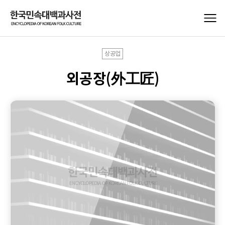
상공업
외공장(外工匠)