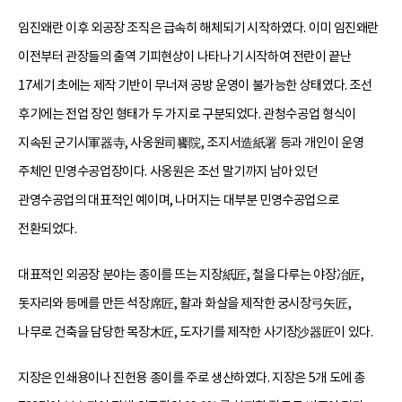
임진왜란 이후 외공장 조직은 급속히 해체되기 시작하였다. 이미 임진왜란
이전부터 관장들의 출역 기피현상이 나타나기 시작하여 전란이 끝난
17세기 초에는 제작 기반이 무너져 공방 운영이 불가능한 상태였다. 조선
후기에는 전업 장인 형태가 두 가지로 구분되었다. 관청수공업 형식이
지속된 군기시軍器寺, 사옹원司饔院, 조지서造紙署 등과 개인이 운영
주체인 민영수공업장이다. 사옹원은 조선 말기까지 남아 있던
관영수공업의 대표적인 예이며, 나머지는 대부분 민영수공업으로
전환되었다.
대표적인 외공장 분야는 종이를 뜨는 지장紙匠, 철을 다루는 야장冶匠,
돗자리와 등메를 만든 석장席匠, 활과 화살을 제작한 궁시장弓矢匠,
나무로 건축을 담당한 목장木匠, 도자기를 제작한 사기장沙器匠이 있다.
지장은 인쇄용이나 진헌용 종이를 주로 생산하였다. 지장은 5개 도에 총