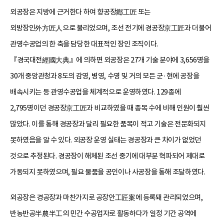
외공장은 지방에 근거한다 하여 향공장鄕工匠 또는
외방장인外方匠人으로 불리었으며, 조선 전기에 경공장京工匠과 더불어
관영수공업의 한 축을 담당한 대표적인 장인 조직이다.
『경국대전經國大典』에 의하면 외공장은 27개 기술 분야에 3,656명을
30개 중앙관청과 8도의 감영, 병영, 수영 및 거의 모든 군·현에 공장을
배속시키는 등 관영수공업을 체계적으로 운영하였다. 129종에
2,795명이던 경공장京工匠과 비교하였을 때 종목 수에 비해 인원이 훨씬
많았다. 이를 통해 경공장과 달리 필요한 품목이 적고 기술은 전문화되지
못하였음을 알 수 있다. 외공장 운영 실태는 경공장과 큰 차이가 없었던
것으로 추정된다. 경공장이 해체된 조선 중기에 대부분 혁파되어 제대로
가동되지 못하였으며, 필요 물품을 공인이나 사공장을 통해 조달하였다.
외공장은 경공장과 마찬가지로 공장안工匠案에 등록돼 관리되었으며,
반농반공半農半工의 민간 수공업자로 활동하다가 일정 기간 공역에