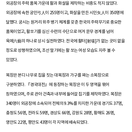
외공장의 주력 품목 가운데 활과 화살을 제작하는 비중도 적지 않았다.
외공장에 속한 궁인弓人이 255명이고, 화살을 만든 시인矢人이 350명에
달했다. 궁시는 원거리 위주 병기 체계를 갖춘 한국의 주력무기로 중요한
품목이었고, 활쏘기를 심신 수련의 수단으로 여겨 문무 경계를 넘어
육예六藝의 하나로 상시 실천하였다. 전국에 활터[射場]가 없는 곳이 없을
정도로 성행하였으며, 조선 말기에는 활 쏘는 여성 모습도 자주 볼 수
있었다.
목장은 본디 나무로 집을 짓는 대목장과 가구를 짜는 소목장으로
구분하였다. 『경국대전』에 등장하는 목장은 이 두 영역을 묶어
칭하였으며, 주로 관아 건축과 내부에 들어갈 집기를 제작하였다. 목장은
340명이 외공장에 소속되어 전체의 9.3%를 차지한 가운데 경기도 37명,
충청도 56명, 전라도 59명, 경상도 66명, 강원도 28명, 황해도 26명,
영안도 22명, 평안도 43명이 각 지역에 배속되었다.