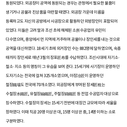
동원되었다. 외공장이 공역에 동원되는 경우는 관청에서 필요한 물품이
생기거나 공물과 진상품을 마련할 때였다. 외공장 가운데 이름을
등록하고도 자신의 공방에서 사공장으로 활동하던 외방장인이 포함되어
있었다. 이들은 고려 말과 조선 초에 해체된 소所수공업의 유민이
다수였으며, 중앙에서 먼 지역에 거주하며 공물이나 장인세를 내는 것으로
공역을 대신하였다. 18세기 초에 외거장인 수는 882명에 달하였으며, 숙종
때까지 장인세로 매년 3필의 장포匠布를 수납하였다. 조선시대에 자기소·
철소·지소 등의 명칭이 그 유습을 보여 준다. 15세기에 사기장이 운영하던
도자기소는 전국에 걸쳐 325개소였으며, 야장冶匠이 운영하던
철장鐵場도 전국에 70개소였다. 외공장에게 부여된 장세匠稅는
수철장水鐵匠, 유철장鍮鐵匠, 주철장鑄鐵匠 등 전업 수공업자 대상으로
징수하였다. 수철장의 장세는 15세기 전반에 대장간 규모에 따라 세율을
정하였다. 이때 직공 20명 이상은 대, 15명 이상은 중, 14명 이하는 소로
구분하였다.