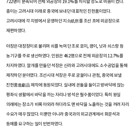
722명이 분속되어 전체 외공장의 19.1%를 차지할 정도로 비중이 컸다.
종이는 고려시대 이래로 중국에 보내던 대표적인 진헌품이었다.
고려시대에 각 지방에서 운영하던 지소紙所를 조선 초에 외공장으로
재편하였다.
야장은 대장장이로 불리며 쇠를 녹여 단조로 호미, 괭이, 낫과 쇠스랑 등
농기구를 주로 생산하였다. 인원은 462명으로 전체 외공장의 12.7%를
차지하였다. 깔개를 만들던 석장은 신라와 고려시대에도 소수공업을 통해
제작하던 분야였다. 조선시대 석장은 주로 궁궐이나 관청, 중국에 보낼
진헌품進獻品 제작에 동원되었다. 실내에 온돌을 들이고 방바닥에 앉는
평좌식 생활에서 바닥을 까는 자리나 방석은 필수품이었다. 특히 왕실
의례에는 장소가 비록 야외라 하더라도 맨 바닥을 노출하는 것을 꺼려 자리
수요가 매우 많았다. 이뿐만 아니라 중국과의 외교관계에서 화문석과
등메를 요구하는 일이 빈번하였다.