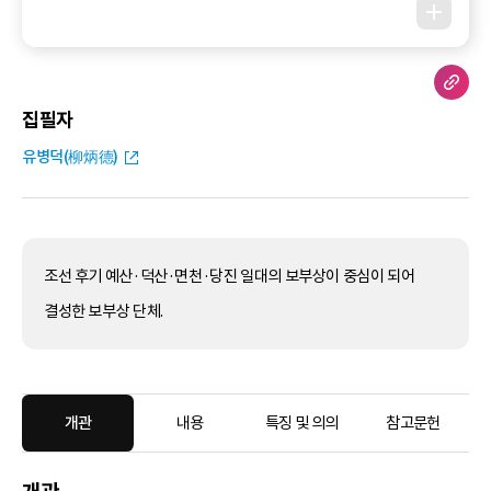
집필자
유병덕(柳炳德)
조선 후기 예산·덕산·면천·당진 일대의 보부상이 중심이 되어
결성한 보부상 단체.
개관
내용
특징 및 의의
참고문헌