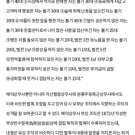
볼기 40대 ③시장에서 억지로 판매한 자는 볼기 30대 ④동료에게 사납고
고약하게 행동한 자는 볼기 30대 ⑤술에 취해 난동을 일으킨 자는 볼기
30대 ⑥의롭지 못한 일을 행한 자는 볼기 30대 ⑦말이 공손하지 않은 자는
볼기 30대 ⑧젊은이로서 나이 많은 사람을 업신여긴 자는 볼기 25대
⑨병든 자를 돌보지 않은 자는 볼기 20대, 벌전 3전 ⑩노름을 한 자는 볼기
20대, 벌전 1냥 ⑪문상을 하지 않은 자는 볼기 15대, 벌전 5전
⑫연석宴席에 참석하지 않은 자는 볼기 10대, 벌전 1냥 ⑬부고를
통지하였을 때 응하지 않은 자는 볼기 10대, 벌전은 부의금의 곱절
⑭공회할 때 웃거나 잡담하는 자는 볼기 15대.”
예덕상무사뿐만 아니라 저산팔읍상무사와 원홍주등육군상무사에서도
이와 비슷한 벌목 조항을 두고 있어 당시 보부상 조직에서 지향하는 조직의
성격을 잘 보여준다고 할 수 있다. 예덕상무사 부상 조직은 1872년 작성한
부상반수절목負商頒首節目에 설립 목적과 벌목이 수록되어 있는데,
내용은 보상 조직과 비슷하다. 다만 벌목의 내용에 잘못을 저지른 자는 죄의