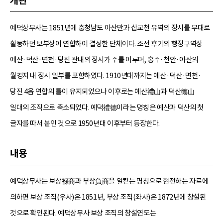
개관
예덕상무사는 1851년에 충청남도 아산만과 삽교천 유역의 장시를 무대로
활동하던 보부상이 연합하여 결성한 단체이다. 조선 후기의 행정구역상
예산·덕산·면천·당진 관내의 장시가 주를 이루며, 홍주·천안·아산의
월경지 내 장시 일부를 포함하였다. 1910년대까지는 예산·덕산·면천·
당진 4읍 연합의 틀이 유지되었으나 이후로는 예산禮山과 덕산德山
일대의 조직으로 축소되었다. 예덕禮德이라는 명칭은 예산과 덕산의 첫
글자를 따서 붙인 것으로 1950년대 이후부터 등장한다.
내용
예덕상무사는 보상褓商과 부상負商을 일컫는 명칭으로 현전하는 자료에
의하면 보상 조직(우사)은 1851년, 부상 조직(좌사)은 1872년에 창설된
것으로 확인된다. 예덕상무사 보상 조직의 창설연도는