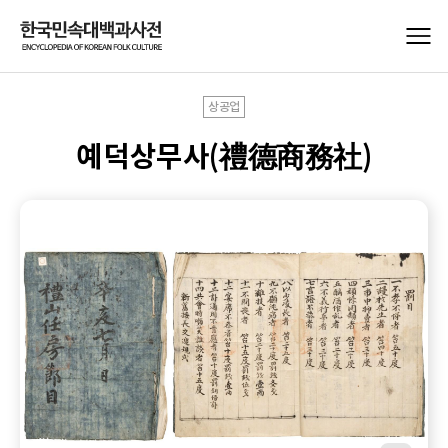
상공업
예덕상무사(禮德商務社)