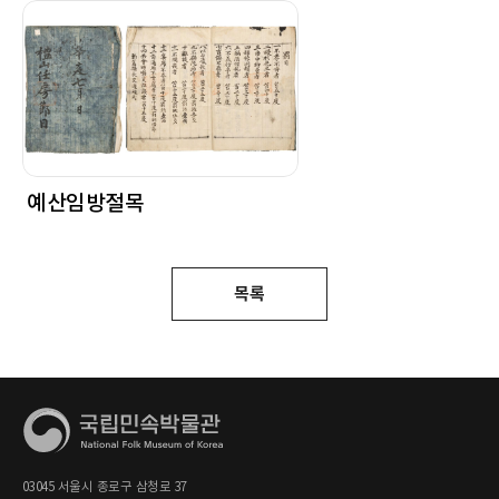
예산임방절목
목록
03045 서울시 종로구 삼청로 37