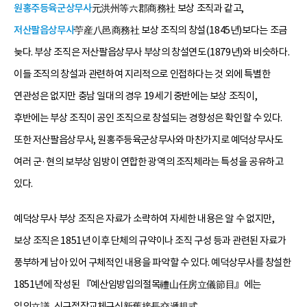
원홍주등육군상무사
元洪州等六郡商務社 보상 조직과 같고,
저산팔읍상무사
苧産八邑商務社 보상 조직의 창설(1845년)보다는 조금
늦다. 부상 조직은 저산팔읍상무사 부상의 창설연도(1879년)와 비슷하다.
이들 조직의 창설과 관련하여 지리적으로 인접하다는 것 외에 특별한
연관성은 없지만 충남 일대의 경우 19세기 중반에는 보상 조직이,
후반에는 부상 조직이 공인 조직으로 창설되는 경향성은 확인할 수 있다.
또한 저산팔읍상무사, 원홍주등육군상무사와 마찬가지로 예덕상무사도
여러 군·현의 보부상 임방이 연합한 광역의 조직체라는 특성을 공유하고
있다.
예덕상무사 부상 조직은 자료가 소략하여 자세한 내용은 알 수 없지만,
보상 조직은 1851년 이후 단체의 규약이나 조직 구성 등과 관련된 자료가
풍부하게 남아 있어 구체적인 내용을 파악할 수 있다. 예덕상무사를 창설한
1851년에 작성된 『예산임방입의절목禮山任房立儀節目』에는
입의立議, 신구접장교체규식新舊接長交遞規式,