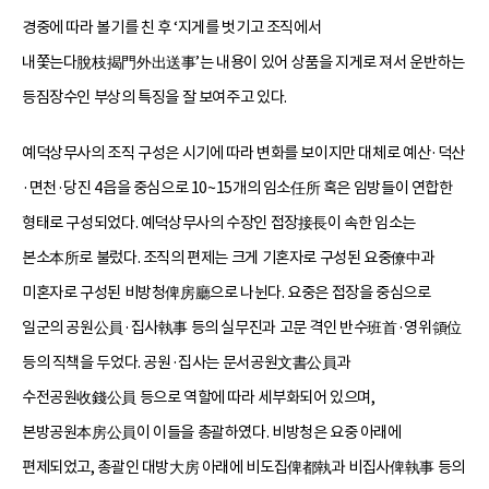
경중에 따라 볼기를 친 후 ‘지게를 벗기고 조직에서
내쫓는다脫枝揭門外出送事’는 내용이 있어 상품을 지게로 져서 운반하는
등짐장수인 부상의 특징을 잘 보여주고 있다.
예덕상무사의 조직 구성은 시기에 따라 변화를 보이지만 대체로 예산·덕산
·면천·당진 4읍을 중심으로 10~15개의 임소任所 혹은 임방들이 연합한
형태로 구성되었다. 예덕상무사의 수장인 접장接長이 속한 임소는
본소本所로 불렀다. 조직의 편제는 크게 기혼자로 구성된 요중僚中과
미혼자로 구성된 비방청俾房廳으로 나뉜다. 요중은 접장을 중심으로
일군의 공원公員·집사執事 등의 실무진과 고문 격인 반수班首·영위領位
등의 직책을 두었다. 공원·집사는 문서공원文書公員과
수전공원收錢公員 등으로 역할에 따라 세부화되어 있으며,
본방공원本房公員이 이들을 총괄하였다. 비방청은 요중 아래에
편제되었고, 총괄인 대방大房 아래에 비도집俾都執과 비집사俾執事 등의