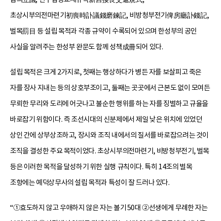
초상시부의전마련기初喪時訃議錢磨鍊記, 비방청부전기俾房廳訃錢記,
벌목罰目 등 설립 목적과 각종 규약이 수록되어 있으며 한성부의 공인
사실을 알려주는 한성부 완문도 함께 성책成冊되어 있다.
설립 목적은 크게 2가지로, 첫째는 행상하다가 병든 자를 보살피고 죽은
자를 장사 지내는 등의 상호부조이고, 둘째는 곳곳에서 근본도 없이 모여든
무뢰한 무리와 도리에 어긋나고 불순한 행위를 하는 자를 징벌하고 규율을
바로잡기 위함이다. 즉 조선시대의 신분제에서 제일 낮은 위치에 있었던
상인 간에 상부상조하고, 장시와 조직 내에서의 질서를 바로잡으려는 것이
조직을 결성한 주요 목적이었다. 초상시부의전마련기, 비방청부전기, 벌목
등은 이러한 목적을 달성하기 위한 실행 규칙이다. 특히 14조의 벌목
조항에는 예덕상무사의 설립 목적과 특성이 잘 드러나 있다.
“①효도하지 않고 우애하지 않은 자는 볼기 50대 ②선생에게 무례한 자는