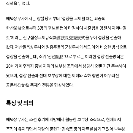
직책을 두었다.
예덕상무사에서는 창설 당시부터 ‘접장을 교체할 때는 요중의
한산閑散으로부터 5명의 후보를 뽑아 타점하여 차출함을 영원히 지켜나갈
것’이라는 신구접장교체규식新舊接長交遞規式을 두어 접장을 선출해
왔다. 저산팔읍상무사와 원홍주등육군상무사에서도 이와 비슷한 방식으로
접장을 선출하는데, 소위 ‘권점圈點’으로 부르는 이러한 접장 선출방식은
20세기 이후까지 충남 지역의 보부상 조직에서 상당히 오랜 기간 존속하여
왔으며, 접장 선출과 선대 보부상에 대한 제례와 축하 향연이 어우러진
공문제公文祭 축제의 전통을 형성하였다.
특징 및 의의
예덕상무사는 조선 후기에 지방에서 활동한 보부상 조직으로, 현재까지
조직이 유지되면서 다량의 문헌과 민속품 등의 자료를 남기고 있어 보부상