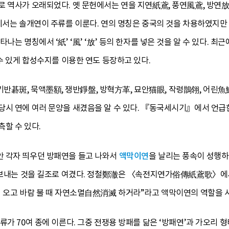
 역사가 오래되었다. 옛 문헌에서는 연을 지연紙鳶, 풍연風鳶, 방연放
에서는 솔개연이 주류를 이룬다. 연의 명칭은 중국의 것을 차용하였지만 
나는 명칭에서 ‘紙’ ‘風’ ‘放’ 등의 한자를 넣은 것을 알 수 있다. 
 수 있게 합성수지를 이용한 연도 등장하고 있다.
碁斑, 묵액墨額, 쟁반錚盤, 방혁方革, 묘안猫眼, 작령鵲翎, 어린魚鱗
당시 연에 여러 문양을 새겼음을 알 수 있다. 『동국세시기』에서 언급
할 수 있다.
 각자 띄우던 방패연을 들고 나와서
액막이연
을 날리는 풍속이 성행하
려 보내는 것을 길조로 여겼다. 정철鄭澈은 〈속전지연가俗傳紙鳶歌〉에서
비 오고 바람 불 때 자연소멸自然消滅 하거라”라고 액막이연의 역할을 
류가 70여 종에 이른다. 그중 전쟁용 방패를 닮은 ‘방패연’과 가오리 