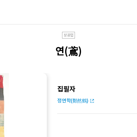
상공업
연(鳶)
집필자
정연학(鄭然鶴)