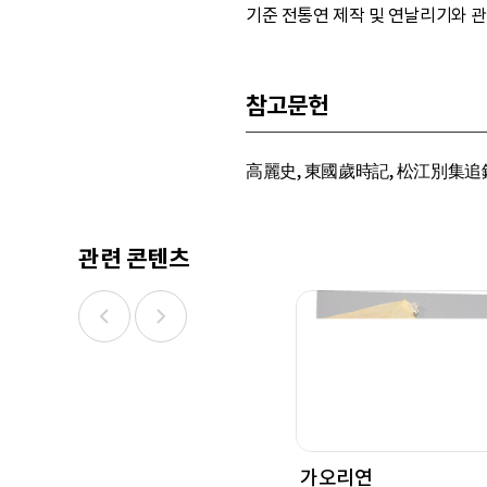
기준 전통연 제작 및 연날리기와 관
참고문헌
高麗史, 東國歲時記, 松江別集追錄遺詞
관련 콘텐츠
가오리연