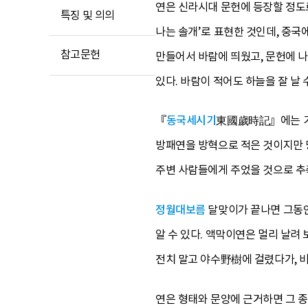
연은 신라시대 문헌에 등장할 정도로
특징 및 의의
나는 솔개’로 표현한 것인데, 중국
참고문헌
만들어서 바람에 띄웠고, 문헌에 나타
있다. 바람이 적어도 하늘을 잘 날
『
동국세시기
東國歲時記』에는 기반
방패연을 방혁으로 적은 것이지만 
주변 사람들에게 주었을 것으로 추측
정월대보름
달맞이가 끝나면 그동안
알 수 있다. 액막이연은 멀리 날
전치 말고 야수野樹에 걸렸다가, 
연은 형태와 문양에 근거하면 그 종