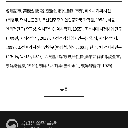
各廛記事, 萬機要覽, 磻溪隨錄, 市民謄錄, 市弊, 리조시기의 시전
(최병무, 력사논문집2, 조선민주주의 인민공화국 과학원, 1958), 서울
육의전연구(유교성, 역사학보8, 역사학회, 1955), 조선시대 시전상업 연구
(고동환, 지식산업사, 2013), 조선전기 상업사연구(박평식, 지식산업사,
1999), 조선후기 시전상인연구(변광석, 혜안, 2001), 한국근대경제사연구
(유원동, 일지사, 1977), 六矣廛都家規則與任員(商業に關する調査書,
朝鮮總督府, 1910), 朝鮮人の商業(善生永助, 朝鮮總督府, 1925).
목록