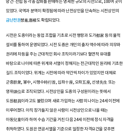
망건·전립 등 각종 잡화를 판매하는 영세한 규모의 시전으로, 100여 곳이
있었다. 국역과 분역이 확정됨에 따라 난전상인을 단속하는 시전상인의
금난전권
禁亂廛權도 확립되었다.
시전은 도중이라는 동업 조합을 기초로 시전 행랑과 도가都家 등의 물적
설비를 통하여 운영되었다. 시전 도중은 개인의 출자 액수에 따라 의무와
권리에 차등을 주는 근대적인 회사 조직이라기보다 혈연적 유대를
바탕으로 나이에 따른 위계와 서열이 정해지는 전근대적인 원리에 기초한
길드 조직이었다. 위계는 시전에 따라 약간씩 차이가 있었지만 대체로
군중群衆, 軍中, 시행수時行首, 십좌十座, 오좌五座, 선생先生 또는
영위領位로 조직되었다. 시전상인을 도중의 구성원이라는 뜻에서
도원都員이라고도 불렀으며 새로 가입하는 사람의 나이는 24세 이전에
이루어졌다. 아직 장가들지 않은 사람이 시전상인으로 나올 때는
아동兒童이라 하여 수습 기간을 거친 다음 24세 이전에 정식 자격을
취득하였다. 도원은 연공서열을 기준으로 일정한 자격요건을 갖추면