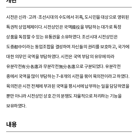
개관
시전은 신라·고려·조선시대의 수도에서 귀족, 도시민을 대상으로 영위된
특권적 상업체제이다. 시전상인은 국역國役을 부담하는 대가로 특정
상품을 독점할 수 있는 유통권을 소유하였다. 조선시대 시전상인은
도중都中이라는 동업조합을 결성하여 자신들의 권리를 보호하고, 국가에
대한 의무인 국역을 부담하였다. 시전은 국역 부담의 유무에 따라
유분각전有分各廛과 무분각전無分各廛으로 구분되었다. 유분각전
중에서 국역을 많이 부담하는 7~8개의 시전을 묶어 육의전이라고 하였다.
육의전은 시전 전체에 부과된 국역을 평시서에 납부하는 일을 담당하였을
뿐만 아니라 시전상인 상호 간의 분쟁도 자율적으로 처리하는 기능을
보유하였다.
내용