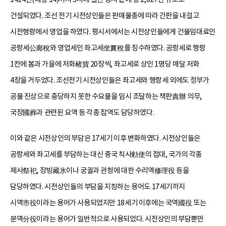
건설되었다. 조선 전기 시전상인들은 판매물종에 따라 간판을 내걸고
시전행랑에서 영업을 하였다. 평시서에서는 시전상인들에게 건물임대료인
공랑세公廊稅와 영업세인 좌고세坐賈稅를 징수하였다. 공랑세로 행랑
1칸에 봄과 가을에 저화楮貨 20장씩, 좌고세로 상인 1명당 매달 저화
4장을 거두었다. 조선전기 시전상인들은 좌고세와 행랑세 외에도 정부가
공물 진상으로 충당하지 못한 수요물을 임시 조달하는 책판責辦 의무,
국장國葬과 관련된 요역 등 각종 잡역도 담당하였다.
이와 같은 시전상인의 부담은 17세기 이후 변화하였다. 시전상인들은
공랑세와 좌고세를 부담하는 대신 중국 칙사勅使의 접대, 국가의 각종
제사祭祀, 장빙藏氷이나 궁궐과 관청에 대한 수리역修理役 등을
담당하였다. 시전상인들의 부담을 지칭하는 용어도 17세기까지
시역市役이라는 용어가 사용되었지만 18세기 이후에는 국역國役 또는
분역分役이라는 용어가 일반적으로 사용되었다. 시전상인의 부담뿐만