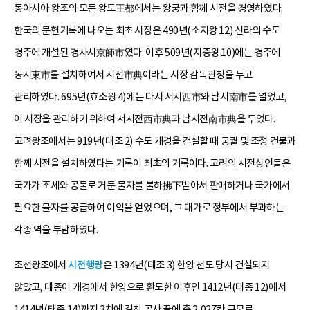
동아시아 왕조의 모든 왕도王都에서는 왕궁과 함께 시전을 경영하였다.
한국의 문헌기록에 나오는 최초 시장은 490년(소지왕 12) 신라의 수도
경주에 개설된 경사시京師市였다. 이후 509년(지증왕 10)에는 경주에
동시東市를 설치하여서 시전市典이라는 시장 감독관청을 두고
관리하였다. 695년(효소왕 4)에는 다시 서시西市와 남시南市를 열었고,
이 시장을 관리하기 위하여 서시전西市典과 남시전南市典을 두었다.
고려왕조에서는 919년(태조 2) 수도 개경을 건설할 때 궁궐 및 조정 건물과
함께 시전을 설치하였다는 기록이 최초의 기록이다. 고려의 시전상인들은
국가가 조세와 공물로 거둔 물자를 불하拂下받아서 판매하거나 국가에서
필요한 물자를 공급하여 이익을 얻었으며, 그 대가로 정부에서 부과하는
각종 역을 부담하였다.
조선왕조에서
시전행랑
은 1394년(태조 3) 한양 천도 당시 건설되지
않았고, 태종이 개경에서 한양으로 환도한 이후인 1412년(태종 12)에서
1414년(태종 14)까지 3차에 걸친 공사 끝에 총 2,027칸 규모로