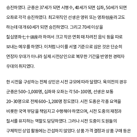
승진하였다. 군중은 37세가 되면 시행수, 40세가 되면 십좌, 50세가 되면
오좌로 각각 승진하였다. 최고위직인 선생은 영위 또는 영좌領座라고도
하는데 대개 60세가 되면 승진하였다. 그리고 70세 이상을
칠십영좌七十領座라 하여서 크고 작은 연회 때 차려진 음식 등을 따로
보내는 예우를 하였다. 이처럼 나이를 서열 기준으로 삼은 것은 단순히
연장자 우대가 아니라 실제 시전상인으로 복무한 기간을 반영한 경력자
우대의 취지였다.
한 시전을 구성하는 전체 상인은 시전 규모에 따라 달랐다. 육의전의 경우
군중은 500~1,000명, 십좌와 오좌는 각 50~100명, 선생은 보통
20~30명으로 전체 600~1,200명 정도였다. 시전 도중은 각종 요역을
비롯한 국역 부담을 책임지고 수행해야 하였으며, 시전 도중의 재정과
질서를 유지하는 역할도 담당하였다. 그러나 시전 도중이 도원들의
구체적인 상업 활동에는 간섭하지 않았다. 상품 가격 결정과 상품 구매 등은