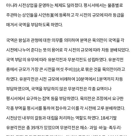
아니라 시전상업을 운영하는 체제도 달라졌다. 평시서에서는 물종별로
주관하는 상인들을 시안市案에 등록하고 각 시전의 규모에 따라 등급을
매겨서 국역을 부담하도록 하였다.
국역은 왕실과 관청에 대한 의무를 의미하며 분역은 육의전이 국역을 각
시전에 나누어 준다는 뜻의 용어로 각 시전의 규모에 따라 차등 분배되었다.
국역 부담의 유무에 따라 유분각전과 무분각전도 성립하였다. 유분각전
중에서 규모가 가장 큰 시전을 여섯 주비注比로 묶은 것을 육의전이라고
하였다. 유분각전은 시전 규모에 비례하여 10분역에서 1분역까지 차등
부담하였으며, 국역을 부담하지 않은 무분각전은 각종 요역이나
평시서에서 요구하는 잡역 등을 부담하였다. 육의전은 조정에서 요구한
각종 부역을 평시서를 통하여 접수하고 이를 각 시전에 고루 분배하였다.
시전상인 내부의 갈등과 대립을 처리하는 역할도 하였다. 18세기말
유분각전은 총 39개가 있었으며 무분각전은 채소·과일·바늘·족두리·