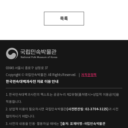
목록
03045 서울시 종로구 삼청로 37
Copyright © 국립민속박물관. All Rights Reserved.
|
저작권정책
한국민속대백과사전 자료 이용 안내
1. 한국민속대백과사전의 텍스트는 공공누리 제2유형(출처명시+상업적 이용금지)을
적용합니다.
(사전편찬팀: 02-3704-3225)
2. 상업적 이용이 필요하시면 국립민속박물관
과 사전
협의하시기 바랍니다.
[출처: 표제어명–국립민속박물관
3. 사전의 내용을 인용·활용하실 때에는 '