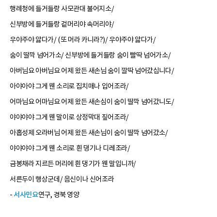
행례청에 들거들랑 사모관대 불어지소/
신부방에 들거들랑 겉머리야 속머리야/
우야주야 앓다가/ (또 머라 카니라?)/ 우야주야 앓다가/
숨이 딸깍 넘어가소/ 신부방에 들거들랑 숨이 빨딱 넘어가소/
아버님요 아버님요 어제 왔든 새손님 숨이 깔딱 넘어갔십니다/
아야아야 그게 웬 소리로 집치매나 입어조라/
어마님요 어마님요 어제 왔든 새손심이 숨이 딸깍 넘어갔니도/
야야야야 그게 웬 말이로 상정막대 짚어조라/
아홉성제 오라버님 어제 왔든 새손님이 숨이 딸깍 넘어갔소/
야야야야 그게 웬 소리로 흰 댕기나 디레조라/
금봉채라 지르든 머리에 흰 댕기가 웬 말입니까/
서른두이 행상군데/ 음신이나 신어조라
-
서사민요
연구, 경북 영양