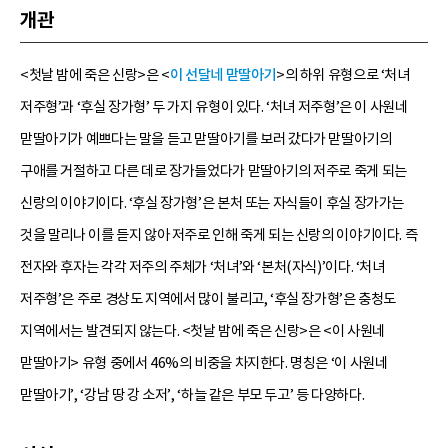
개관
<첫날 밤에 죽은 신랑>은 <
이 선달네 맏딸아기
>의 하위 유형으로 ‘처녀
저주형’과 ‘후실 장가형’ 두 가지 유형이 있다. ‘처녀 저주형’은 이 사원네
맏딸아기가 예쁘다는 말을 듣고 맏딸아기를 보러 갔다가 맏딸아기의
구애를 거절하고 다른 데로 장가들었다가 맏딸아기의 저주로 죽게 되는
신랑의 이야기이다. ‘후실 장가형’은 본처 또는 자식들이 후실 장가가는
것을 말리나 이를 듣지 않아 저주로 인해 죽게 되는 신랑의 이야기이다. 즉
전자와 후자는 각각 저주의 주체가 ‘처녀’와 ‘본처(자식)’이다. ‘처녀
저주형’은 주로 경상도 지역에서 많이 불리고, ‘후실 장가형’은 충청도
지역에서는 발견되지 않는다. <첫날 밤에 죽은 신랑>은 <이 사원네
맏딸아기> 유형 중에서 46%의 비중을 차지한다. 명칭은 ‘이 사원네
맏딸아기’, ‘강남 땅 강 소저’, ‘하늘 같은 부모 두고’ 등 다양하다.