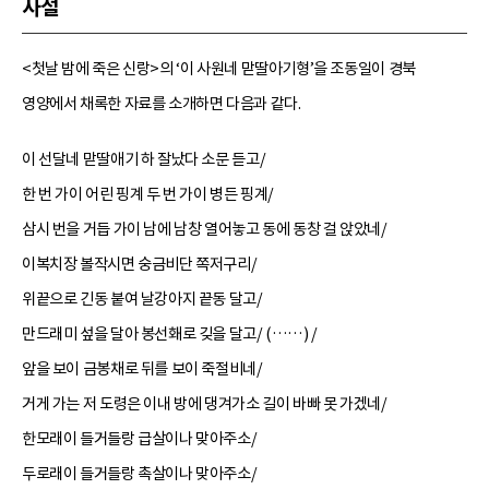
사설
<첫날 밤에 죽은 신랑>의 ‘이 사원네 맏딸아기형’을 조동일이 경북
영양에서 채록한 자료를 소개하면 다음과 같다.
이 선달네 맏딸애기 하 잘났다 소문 듣고/
한 번 가이 어린 핑계 두 번 가이 병든 핑계/
삼시 번을 거듭 가이 남에 남창 열어놓고 동에 동창 걸 앉았네/
이복치장 볼작시면 숭금비단 쪽저구리/
위끝으로 긴동 붙여 날강아지 끝동 달고/
만드래미 섶을 달아 봉선홰로 깆을 달고/ (……) /
앞을 보이 금봉채로 뒤를 보이 죽절비네/
거게 가는 저 도령은 이내 방에 댕겨가소 길이 바빠 못 가겠네/
한모래이 들거들랑 급살이나 맞아주소/
두로래이 들거들랑 촉살이나 맞아주소/