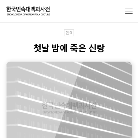
민요
첫날 밤에 죽은 신랑