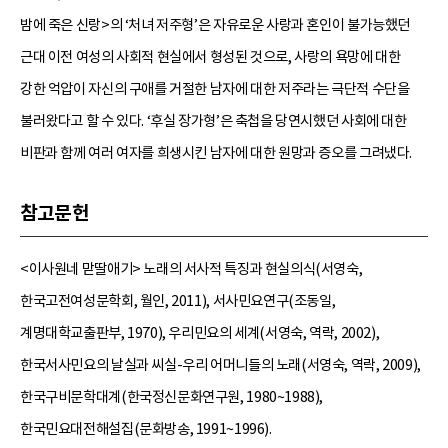
밤에 죽은 신랑>의 ‘처녀 저주형’은 자유로운 사랑과 혼인이 불가능했던
근대 이전 여성의 사회적 현실에서 형성된 것으로, 사랑의 욕망에 대한
강한 억압이 자신의 구애를 거절한 남자에 대한 저주라는 극단적 수단을
불러왔다고 할 수 있다. ‘후실 장가형’은 축첩을 당연시했던 사회에 대한
비판과 함께 여러 여자를 희생시킨 남자에 대한 원망과 증오를 그려냈다.
참고문헌
<이사원네 맏딸애기> 노래의 서사적 특징과 현실의식(서영숙,
한국고전여성문학회, 월인, 2011), 서사민요연구(조동일,
계명대학교출판부, 1970), 우리민요의 세계(서영숙, 역락, 2002),
한국서사민요의 날실과 씨실-우리 어머니들의 노래(서영숙, 역락, 2009),
한국구비문학대계(한국정신문화연구원, 1980~1988),
한국민요대전해설집(문화방송, 1991~1996).