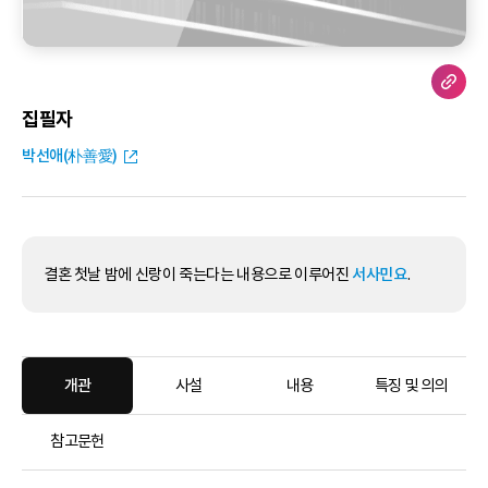
집필자
박선애(朴善愛)
결혼 첫날 밤에 신랑이 죽는다는 내용으로 이루어진
서사민요
.
개관
사설
내용
특징 및 의의
참고문헌