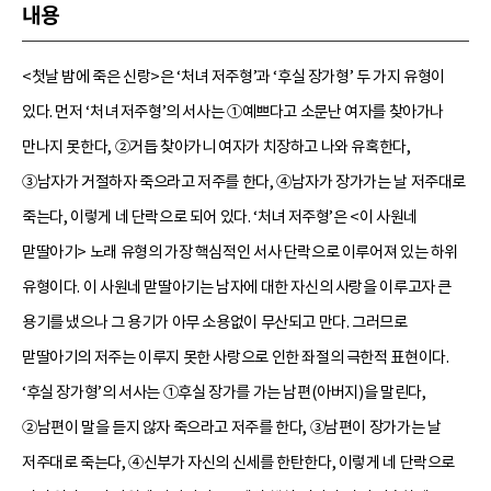
내용
<첫날 밤에 죽은 신랑>은 ‘처녀 저주형’과 ‘후실 장가형’ 두 가지 유형이
있다. 먼저 ‘처녀 저주형’의 서사는 ①예쁘다고 소문난 여자를 찾아가나
만나지 못한다, ②거듭 찾아가니 여자가 치장하고 나와 유혹한다,
③남자가 거절하자 죽으라고 저주를 한다, ④남자가 장가가는 날 저주대로
죽는다, 이렇게 네 단락으로 되어 있다. ‘처녀 저주형’은 <이 사원네
맏딸아기> 노래 유형의 가장 핵심적인 서사 단락으로 이루어져 있는 하위
유형이다. 이 사원네 맏딸아기는 남자에 대한 자신의 사랑을 이루고자 큰
용기를 냈으나 그 용기가 아무 소용없이 무산되고 만다. 그러므로
맏딸아기의 저주는 이루지 못한 사랑으로 인한 좌절의 극한적 표현이다.
‘후실 장가형’의 서사는 ①후실 장가를 가는 남편(아버지)을 말린다,
②남편이 말을 듣지 않자 죽으라고 저주를 한다, ③남편이 장가가는 날
저주대로 죽는다, ④신부가 자신의 신세를 한탄한다, 이렇게 네 단락으로