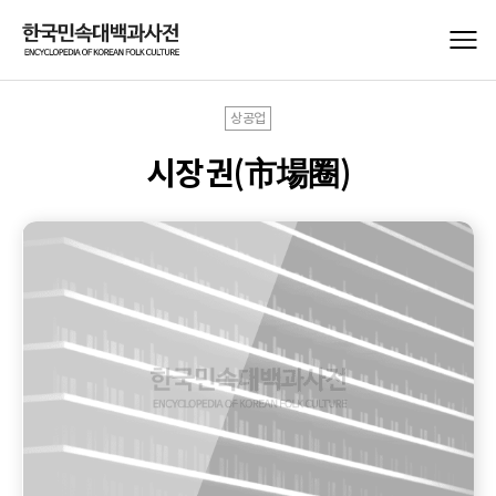
상공업
시장권(市場圈)