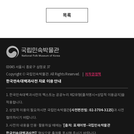
목록
03045 서울시 종로구 삼청로 37
Copyright © 국립민속박물관. All Rights Reserved.
|
저작권정책
한국민속대백과사전 자료 이용 안내
1. 한국민속대백과사전의 텍스트는 공공누리 제2유형(출처명시+상업적 이용금지)을
적용합니다.
(사전편찬팀: 02-3704-3225)
2. 상업적 이용이 필요하시면 국립민속박물관
과 사전
협의하시기 바랍니다.
[출처: 표제어명–국립민속박물관
3. 사전의 내용을 인용·활용하실 때에는 '
한국민속대백과사전]
' 형식으로 출처를 표시해 주시기 바랍니다.