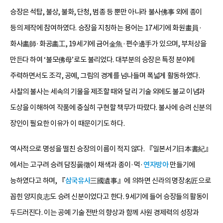
승장은 석탑, 불상, 불화, 단청, 범종 등 뿐만 아니라 불사佛事 외에 종이
등의 제작에 참여하였다. 승장을 지칭하는 용어는 17세기에 화원畫員·
화사畵師·화공畵工, 19세기에 금어金魚·편수邊手가 있으며, 부처상을
만든다 하여 ‘불모佛母’로도 불리었다. 대부분의 승장은 특정 분야에
주력하면서도 조각, 공예, 그림의 경계를 넘나들며 폭넓게 활동하였다.
사찰의 불사는 세속의 기물을 제조할 때와 달리 기술 외에도 불교 이념과
도상을 이해하여 작품에 충실히 구현할 책무가 따랐다. 불사에 승려 신분의
장인이 필요한 이유가 이 때문이기도 하다.
역사적으로 명성을 떨친 승장의 이름이 적지 않다. 『일본서기日本書紀』
에서는 고구려 승려 담징曇徵이 채색과 종이·먹·
연자방아
만들기에
능하였다고 하며, 『
삼국유사
三國遺事』에 의하면 신라의 명장名匠으로
꼽힌 양지良志도 승려 신분이었다고 한다. 9세기에 들어 승장들의 활동이
두드러진다. 이는 공예 기술 전반의 향상과 함께 사원 경제력의 성장과