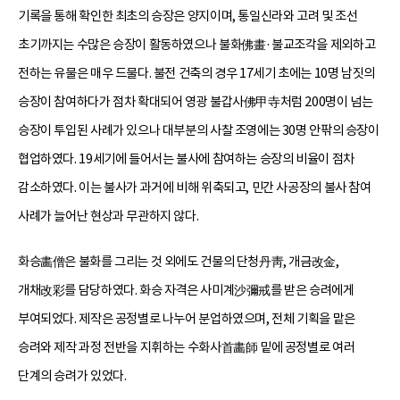
기록을 통해 확인한 최초의 승장은 양지이며, 통일신라와 고려 및 조선
초기까지는 수많은 승장이 활동하였으나 불화佛畫·불교조각을 제외하고
전하는 유물은 매우 드물다. 불전 건축의 경우 17세기 초에는 10명 남짓의
승장이 참여하다가 점차 확대되어 영광 불갑사佛甲寺처럼 200명이 넘는
승장이 투입된 사례가 있으나 대부분의 사찰 조영에는 30명 안팎의 승장이
협업하였다. 19세기에 들어서는 불사에 참여하는 승장의 비율이 점차
감소하였다. 이는 불사가 과거에 비해 위축되고, 민간 사공장의 불사 참여
사례가 늘어난 현상과 무관하지 않다.
화승畵僧은 불화를 그리는 것 외에도 건물의 단청丹靑, 개금改金,
개채改彩를 담당하였다. 화승 자격은 사미계沙彌戒를 받은 승려에게
부여되었다. 제작은 공정별로 나누어 분업하였으며, 전체 기획을 맡은
승려와 제작 과정 전반을 지휘하는 수화사首畵師 밑에 공정별로 여러
단계의 승려가 있었다.