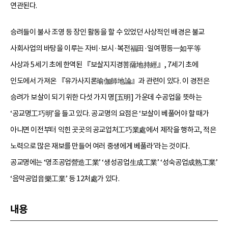
연관된다.
승려들이 불사 조영 등 장인 활동을 할 수 있었던 사상적인 배경은 불교
사회사업의 바탕을 이루는 자비·보시·복전福田·일여평등一如平等
사상과 5세기 초에 한역된 『보살지지경菩薩地持經』, 7세기 초에
인도에서 가져온 『유가사지론瑜伽師地論』과 관련이 있다. 이 경전은
승려가 보살이 되기 위한 다섯 가지 명[五明] 가운데 수공업을 뜻하는
‘공교명工巧明’을 들고 있다. 공교명의 요점은 ‘보살이 베풀어야 할 때가
아니면 이전부터 익힌 곳곳의 공교업처工巧業處에서 제작을 행하고, 적은
노력으로 많은 재보를 만들어 여러 중생에게 베풀라’라는 것이다.
공교명에는 ‘영조공업營造工業’ ‘생성공업生成工業’ ‘성숙공업成熟工業’
‘음악공업音樂工業’ 등 12처處가 있다.
내용