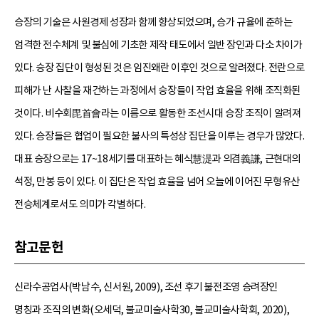
승장의 기술은 사원경제 성장과 함께 향상되었으며, 승가 규율에 준하는
엄격한 전수체계 및 불심에 기초한 제작 태도에서 일반 장인과 다소 차이가
있다. 승장 집단이 형성된 것은 임진왜란 이후인 것으로 알려졌다. 전란으로
피해가 난 사찰을 재건하는 과정에서 승장들이 작업 효율을 위해 조직화된
것이다. 비수회毘首會라는 이름으로 활동한 조선시대 승장 조직이 알려져
있다. 승장들은 협업이 필요한 불사의 특성상 집단을 이루는 경우가 많았다.
대표 승장으로는 17~18세기를 대표하는 혜식慧湜과 의겸義謙, 근현대의
석정, 만봉 등이 있다. 이 집단은 작업 효율을 넘어 오늘에 이어진 무형유산
전승체계로서도 의미가 각별하다.
참고문헌
신라수공업사(박남수, 신서원, 2009), 조선 후기 불전조영 승려장인
명칭과 조직의 변화(오세덕, 불교미술사학30, 불교미술사학회, 2020),