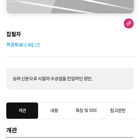
집필자
최공호(崔公鎬)
승려 신분으로 사찰의 수공업을 전업하던 장인.
개관
내용
특징 및 의의
참고문헌
개관