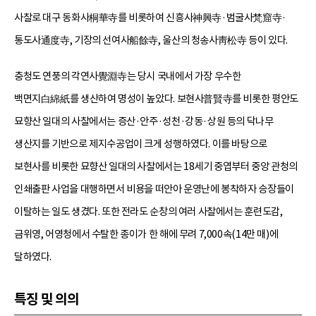
사찰로 대구 동화사桐華寺를 비롯하여 신흥사神興寺·범굴사梵窟寺·
통도사通度寺, 기장의 선여사船餘寺, 울산의 청송사靑松寺 등이 있다.
충청도 연풍의 각연사覺淵寺는 당시 국내에서 가장 우수한
백면지白綿紙를 생산하여 명성이 높았다. 보현사普賢寺를 비롯한 평안도
묘향산 일대의 사찰에서는 증산·안주·성천·강동·상원 등의 닥나무
생산지를 기반으로 제지수공업이 크게 성행하였다. 이를 바탕으로
보현사를 비롯한 묘향산 일대의 사찰에서는 18세기 중엽부터 중앙 관청의
인쇄출판 사업을 대행하면서 비용을 떠안아 운영난에 봉착하자 승장들이
이탈하는 일도 생겼다. 또한 전라도 순창의 여러 사찰에서는 훈련도감,
금위영, 어영청에서 수탈한 종이가 한 해에 무려 7,000속(14만 매)에
달하였다.
특징 및 의의