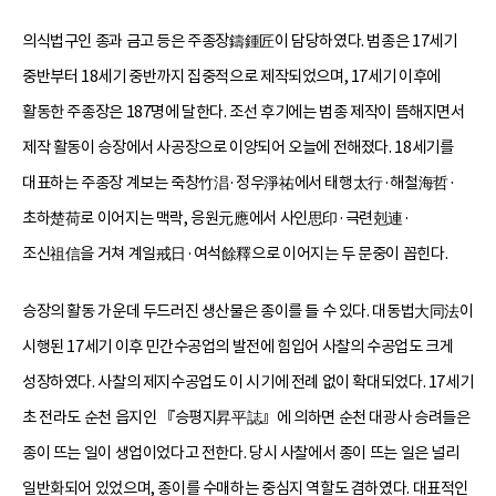
의식법구인 종과 금고 등은 주종장鑄鍾匠이 담당하였다. 범종은 17세기
중반부터 18세기 중반까지 집중적으로 제작되었으며, 17세기 이후에
활동한 주종장은 187명에 달한다. 조선 후기에는 범종 제작이 뜸해지면서
제작 활동이 승장에서 사공장으로 이양되어 오늘에 전해졌다. 18세기를
대표하는 주종장 계보는 죽창竹淐·정우淨祐에서 태행太行·해철海哲·
초하楚荷로 이어지는 맥락, 응원元應에서 사인思印·극련剋連·
조신祖信을 거쳐 계일戒日·여석餘釋으로 이어지는 두 문중이 꼽힌다.
승장의 활동 가운데 두드러진 생산물은 종이를 들 수 있다. 대동법大同法이
시행된 17세기 이후 민간수공업의 발전에 힘입어 사찰의 수공업도 크게
성장하였다. 사찰의 제지수공업도 이 시기에 전례 없이 확대되었다. 17세기
초 전라도 순천 읍지인 『승평지昇平誌』에 의하면 순천 대광사 승려들은
종이 뜨는 일이 생업이었다고 전한다. 당시 사찰에서 종이 뜨는 일은 널리
일반화되어 있었으며, 종이를 수매하는 중심지 역할도 겸하였다. 대표적인