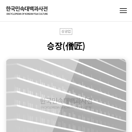
상공업
승장(僧匠)