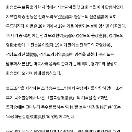
화승들은 보통 출가한 지역에서 사승관계를 맺고 화맥을 이어 활동하였다.
지역별 화승 활동은 전라도의 도일道鎰과 경상도의 신겸信謙이 특히
두드러진다. 이들은 18세기에서 19세기로 이행되는 불화 양식을 이끌었다.
19세기 중·후반에는 전라도의 천여天如와 경상도의 응상應祥, 경기도의
영환永煥이 그 전통을 이었다. 19세기 말에는 전라도의 묘영竗英,
경상도의 진철震徹, 경기도의 창엽昌燁이 명성을 떨쳤다. 충청도는
남부화사 본산인 마곡사麻谷寺의 존재가 눈에 띄며, 경기도와 경상도
화승들이 오가며 함께 활동하였다.
불교조각을 제작하는 조각승은 밑그림에서 완성까지를 담당하였다. 조선
후기 목조불상에서 나온 『불복장佛腹藏』의 기록을 참고하면
조각승에는 고대부터 목수를 뜻하는 ‘재梓’를 붙여 ‘재장질梓匠秩’ 또는
‘조성화원질造成畵員秩’의 명칭이 보인다.
조선 초기에 위축되었던 불사가 17세기에는 임진왜란과 병자호란 때의