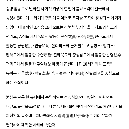
승병 활동으로 달라진 사회적 위상에 힘입어 불교조각이 전국에서
성행하였다. 이 분위기에 힘입어 지역별로 조각승 조직이 생성되는 계기가
되었다. 대표적인 조각승 조직으로는 경북 남부지역을 근거로 경상도와
전라도, 충청도에서 폭넓게 활동한 현진玄眞·청헌淸憲, 전라도에서
활동한 응원應元·인균印均, 전라북도에 근거를 두고 충청도·경기도·
황해도에서 활동한 수연守衍, 전라북도와 충청남도에서 활동한 법령法令,
전라도에서 활동한 무염無染파 등이 꼽힌다. 17~18세기의 대표적인
유파는 단응端應·탁밀卓密, 승호勝浩, 색난色難, 진열進悅을 중심으로
하는 조직이다.
불상은 보통 한 유파에서 독립적으로 조성하였으나 왕실의 후원으로
대규모 불상을 조성할 때는 다른 유파와 협력하여 제작하기도 하였다. 서울
지장암의 목조비로자나불좌상木造毘盧遮那佛坐像은 여러 유파가
협력하여 제작한 사례에 속한다.