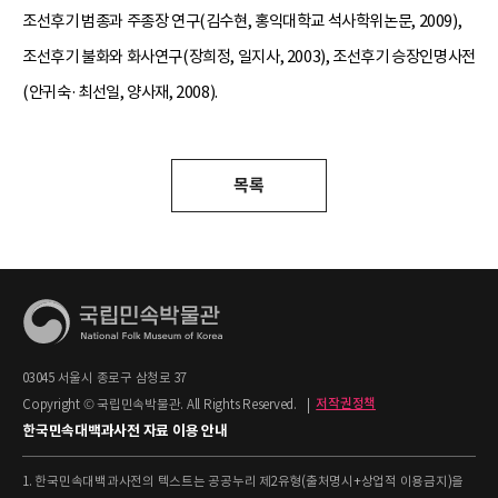
조선후기 범종과 주종장 연구(김수현, 홍익대학교 석사학위논문, 2009),
조선후기 불화와 화사연구(장희정, 일지사, 2003), 조선후기 승장인명사전
(안귀숙·최선일, 양사재, 2008).
목록
03045 서울시 종로구 삼청로 37
Copyright © 국립민속박물관. All Rights Reserved.
|
저작권정책
한국민속대백과사전 자료 이용 안내
1. 한국민속대백과사전의 텍스트는 공공누리 제2유형(출처명시+상업적 이용금지)을