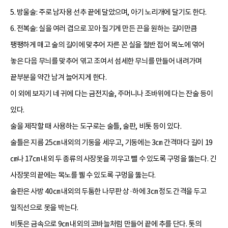
5. 방울술: 주로 남자용 선추 끝에 달았으며, 아기 노리개에 달기도 한다.
6. 전복술: 실을 여러 겹으로 꼬아 질기게 만든 끈을 원하는 길이만큼
팽팽하게 매고 술의 길이에 맞추어 자른 꼰 실을 절반 접어 목노에 엮어
놓은 다음 무늬를 맞추어 엮고 조여서 섬세한 무늬를 만들어 내려가며
끝부분을 약간 남겨 늘어지게 한다.
이 외에 보자기 네 귀에 다는 금전지술, 주머니나 조바위에 다는 잔술 등이
있다.
술을 제작할 때 사용하는 도구로는 술틀, 술판, 비톳 등이 있다.
술틀은 지름 25㎝ 내외의 기둥을 세우고, 기둥에는 3㎝ 간격마다 길이 19
㎝나 17㎝ 내외 두 종류의 사장못을 끼우고 뺄 수 있도록 구멍을 뚫는다. 긴
사장못의 끝에는 목노를 꿸 수 있도록 구멍을 뚫는다.
술판은 사방 40㎝ 내외의 두툼한 나무판 상·하에 3㎝ 정도 간격을 두고
일직선으로 못을 박는다.
비톳은 금속으로 9㎝ 내외의 코바늘처럼 만들어 끝에 추를 단다. 톳의