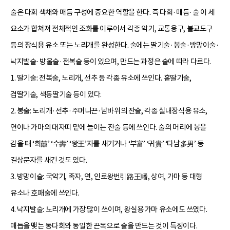
술은 다회 색채와 매듭 구성에 중요한 역할을 한다. 즉 다회·매듭·술 이 세
요소가 합쳐져 전체적인 조화를 이루어서 각종 악기, 교통용구, 불교도구
등의 장식용 유소 또는 노리개를 완성한다. 술에는 딸기술·봉술·방망이술·
낙지발술·방울술·전복술 등이 있으며, 만드는 과정은 술에 따라 다르다.
1. 딸기술: 전복술, 노리개, 선추 등 각종 유소에 쓰인다. 홑딸기술,
겹딸기술, 색동딸기술 등이 있다.
2. 봉술: 노리개·선추·주머니끈·남바위의 잔술, 각종 실내장식용 유소,
연이나 가마의 대자띠 밑에 늘이는 잔술 등에 쓰인다. 술의 머리에 봉을
감을 때 ‘희囍’ ‘수壽’ ‘왕王’자를 새기거나 ‘부富’ ‘귀貴’ ‘다남多男’ 등
길상문자를 새긴 것도 있다.
3. 방망이술: 국악기, 족자, 연, 인로왕번引路王幡, 상여, 가마 등 대형
유소나 호패술에 쓰인다.
4. 낙지발술: 노리개에 가장 많이 쓰이며, 왕실용 가마 유소에도 쓰였다.
매듭을 맺는 동다회와 동일한 끈목으로 술을 만드는 것이 특징이다.