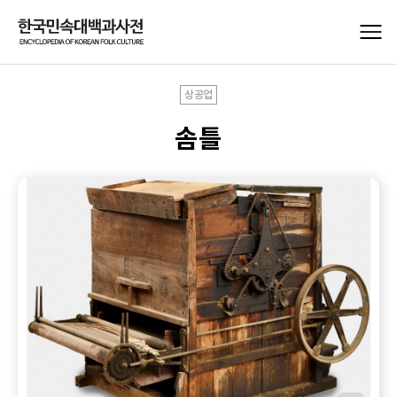
상공업
솜틀