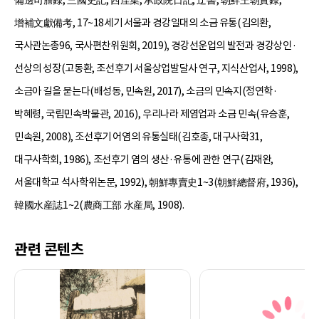
備邊司謄錄, 三國史記, 西厓集, 承政院日記, 迂書, 朝鮮王朝實錄,
增補文獻備考, 17~18세기 서울과 경강일대의 소금 유통(김의환,
국사관논총96, 국사편찬위원회, 2019), 경강선운업의 발전과 경강상인·
선상의 성장(고동환, 조선후기 서울상업발달사 연구, 지식산업사, 1998),
소금아 길을 묻는다(배성동, 민속원, 2017), 소금의 민속지(정연학·
박혜령, 국립민속박물관, 2016), 우리나라 제염업과 소금 민속(유승훈,
민속원, 2008), 조선후기 어염의 유통실태(김호종, 대구사학31,
대구사학회, 1986), 조선후기 염의 생산·유통에 관한 연구(김재완,
서울대학교 석사학위논문, 1992), 朝鮮專賣史1~3(朝鮮總督府, 1936),
韓國水産誌1~2(農商工部 水産局, 1908).
관련 콘텐츠