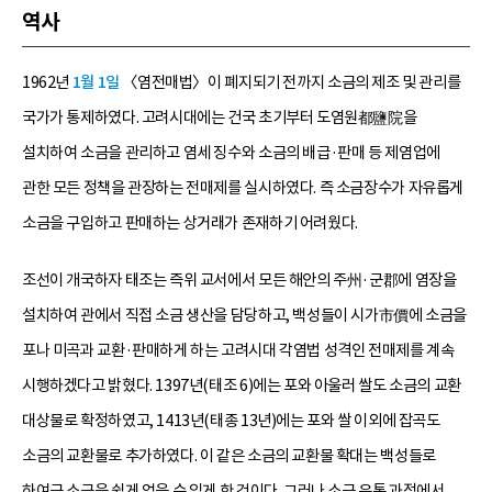
역사
1962년
1월 1일
〈염전매법〉이 폐지되기 전까지 소금의 제조 및 관리를
국가가 통제하였다. 고려시대에는 건국 초기부터 도염원都鹽院을
설치하여 소금을 관리하고 염세 징수와 소금의 배급·판매 등 제염업에
관한 모든 정책을 관장하는 전매제를 실시하였다. 즉 소금장수가 자유롭게
소금을 구입하고 판매하는 상거래가 존재하기 어려웠다.
조선이 개국하자 태조는 즉위 교서에서 모든 해안의 주州·군郡에 염장을
설치하여 관에서 직접 소금 생산을 담당하고, 백성들이 시가市價에 소금을
포나 미곡과 교환·판매하게 하는 고려시대 각염법 성격인 전매제를 계속
시행하겠다고 밝혔다. 1397년(태조 6)에는 포와 아울러 쌀도 소금의 교환
대상물로 확정하였고, 1413년(태종 13년)에는 포와 쌀 이외에 잡곡도
소금의 교환물로 추가하였다. 이 같은 소금의 교환물 확대는 백성들로
하여금 소금을 쉽게 얻을 수 있게 한 것이다. 그러나 소금 유통 과정에서