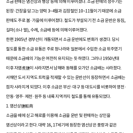
소금 판매는 염선상과 행상 등에 의해 이루어졌다. 소금 판매의 성수기는
된장·간장을 담그는 양력 3~4월과 김장철인 10~11월이기 때문에 소금
판매도 주로 봄·가을에 이루어졌다. 철도가 부설되기 전 소금 운반은 등짐,
길마(소나 말), 수레, 소금배 등에 의해 이루어졌다.
한편 1905년 경부선이 개통되면서 소금 운반에도 변화가 생겼다. 당시
철도를 통한 소금 유통은 주로 청나라와 일본에서 수입한 소금 위주였기
때문에 소금배의 기능은 여전히 유지되는 듯 하였다. 그러나 1950년대
이후 자염煮鹽이 사라지면서 남해와 동해를 오가던 소금배는 사라졌다.
서해안 도서 지역도 트럭을 적재할 수 있는 운반선이 등장하면서 소금배는
점차 사라지게 되었다. 이후 소금은 부산·대구 등 대도시를 비롯하여 영천·
안동·영주·제천·원주 등 내륙 지역까지 철도를 통해 유통되었다.
1. 염선상鹽船商
소금을 배에 싣고 해로를 이용해 소금을 운반 및 판매하는 상인을
염선상이라고 한다. 대략 16, 17세기에 등장한 염선상은 풍랑과 같은