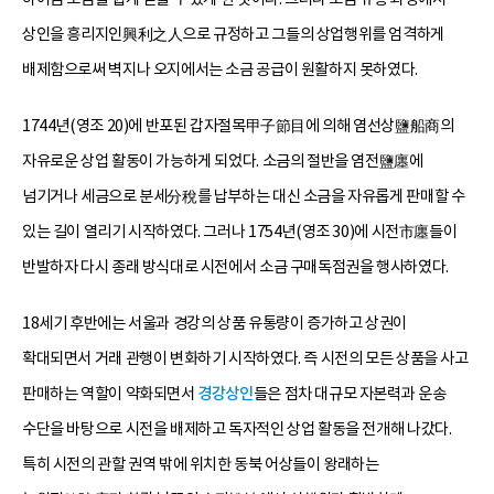
상인을 흥리지인興利之人으로 규정하고 그들의 상업행위를 엄격하게
배제함으로써 벽지나 오지에서는 소금 공급이 원활하지 못하였다.
1744년(영조 20)에 반포된 갑자절목甲子節目에 의해 염선상鹽船商의
자유로운 상업 활동이 가능하게 되었다. 소금의 절반을 염전鹽廛에
넘기거나 세금으로 분세分稅를 납부하는 대신 소금을 자유롭게 판매할 수
있는 길이 열리기 시작하였다. 그러나 1754년(영조 30)에 시전市廛들이
반발하자 다시 종래 방식대로 시전에서 소금 구매독점권을 행사하였다.
18세기 후반에는 서울과 경강의 상품 유통량이 증가하고 상권이
확대되면서 거래 관행이 변화하기 시작하였다. 즉 시전의 모든 상품을 사고
판매하는 역할이 약화되면서
경강상인
들은 점차 대규모 자본력과 운송
수단을 바탕으로 시전을 배제하고 독자적인 상업 활동을 전개해 나갔다.
특히 시전의 관할 권역 밖에 위치한 동북 어상들이 왕래하는