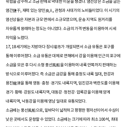
위험을 감수하고 소금 판매로 막대한 이윤을 챙겼다. 염선상은 소금을 굽는
염간鹽干, 재력 있는 양인良人, 관청과 사대가의 노비들이었다. 이 시기의
염선상들은 자본과 규모 면에서 소규모였으며, 운송 지역도 원거리를
자유롭게 왕래하는 정도는 아니었다. 소금의 가격 변동을 이용하여 시세
차익을 노렸다.
17, 18세기에는 지방마다 장시場市가 개설되면서 소금 유통은 포구를
통해 이루어졌다. 소금 유통은 대체로 연해에서 강을 이용해 인근의 포구에
소금을 모은 후 다시 소형 풍선風船을 이용하여 내륙 안쪽까지 판매하는
방식으로 이루어졌다. 즉 소금은 금강을 통해 충청도 내륙 일대, 한강과
용진龍津을 통해 영동·충청·경기도 내륙지역, 임진강과 벽란도를 이용해
경기·황해·강원도 내륙지역, 대동강·청천강·압록강을 이용해 양계
내륙지역, 낙동강을 이용해 영남 일대로 유통되었다.
소금배는 풍선風船으로, 밑바닥이 넓적하고 평평한 평저선이어서 수심이
낮은 곳에서도 운항할 수 있었다. 소금배는 크기에 따라 최소 100석, 최대