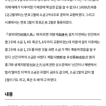
의해 매매가 이루어졌기 때문에 확실한 값을 알 수 없으나 1430년(세종
12) 2월부터는 면포 1필에 소금 2석 6두로 준하여 교환하였다. 그리고
시중에서는 면포 1필이 정포正布 2필로 통용되었다.
『경국대전經國大典』에 따르면 의염색義鹽色 설치 이전에는 민간에서
쌀 1두에 소금 3, 4두 혹은 5, 6두까지 교환되었는데 의염색 설치 이후에는
쌀 1두에 소금 1, 2두를 바뀐 것을 보면 소금 가격이 폭등하였음을 알 수
있다. 산간지역의 소금은 비쌌다. 체찰사體察使 유성룡柳成龍은 염리
흥기와 생재지방법生財之方法에 관한 상소문에서 ‘산간이나 해변에서
멀리 떨어진 지역의 소금은 귀함이 금과도 같으며, 소금 1말의 값이 쌀
1말이기도 하고, 혹은 두 배’라고 하였다.
내용