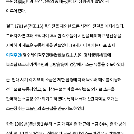
누원점樓院店과 한강 남쪽의 송파松坡에서 상행위가 활발하게
이루어졌다.
결국 1791년(정조 15) 육의전을 제외한 모든 시전의 전권을 폐지하였다.
그러자 자본력과 조직력이 우세한 객주들이 시전을 배제하고 염선상을
지배하여 새로운 유통체계를 만들었다. 19세기 이후에는 마포 소재
여객주인
(염수세여객주인鹽收稅旅客主人)이 명례궁明禮宮에
복속됨으로써 여객주인과 궁방宮房이 경강에서 소금 유통을 주도하였다.
근·현대 시기 각 지역의 소금은 처한 환경에 따라 육로와 해로를 이용해
전국으로 유통되었고, 도매상은 물론 마을 주민들도 외지로 소금을
판매하는 소금장수가 되기도 하였다. 특히 내륙과 산간지역을 오가는
소금장수는 그들만의 소금길을 만들기도 하였다.
한편 1309년(충선왕 1)부터 소금 가격을 은 한 근에 소금 64석, 은 한 냥에
4석, 면포 1필에 2석으로 정하였다. 조선 초기의 소금 가격은 시가市價에