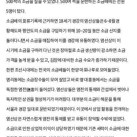
500석의 소금을 실을 수 있었다. 500여 석을 운반하는 소금배에는 선원
5명이 탔다.
소금배의 표류기록에 근거하면 18세기 경강의 염선상들은 6~8월경
황해도와 평안도의 소금을 구입하기 위해 10~20일 동안 소금 산지를
돌아다니면서 소금을 매집하여 이를 경강에 유통하였다. 염선상이 이
시기에 소금을 구하러 다닌 것은 장마철로 소금 생산량이 감소하면 소금
가격을 높게 받을 수 있고, 김장에 대비한 소금 수요가 증가하기 때문이다.
한편 조선시대에는 전국의 소금배들이 한양 마포나루로 모여들었다.
염리동에는 소금장수들이 모여 살았고 바로 옆 대흥동에서는 소금을
독점한 염전鹽廛이 들어섰다. 염선상들은 염전의 통제와 간섭에서 벗어나
독자적인 상권을 형성하기가 어려웠다. 대부분의 소금이 해운을 통해
서울과 경강 일대로 운반되었기 때문이다. 이곳에서 상업 활동을 전개하는
염선상은 자연스럽게 염전의 통제를 받고 유통이 장악될 수밖에 없었다.
소금으로 인한 상업적 이익이 상당하였기 때문에 기존 세력이 소금에 대한