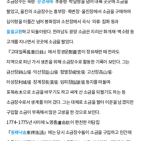
소금장수는 죽령·
문경새재
·추풍령·박달령을 넘어 내륙 곳곳에 소금을
팔았고, 울진의 소금장수는 흥부장·죽변장·울진장에서 소금을 구매하여
십이령을 이틀간 넘어 봉화장과 소천장에서 곡식·의류·잡화 등과
물물교환
하고 되돌아왔다. 전라남도 광양 소금은 지리산 화개재·벽소령 등
고개를 지나면서 곳곳에 소금을 팔았다.
『고대일록孤臺日錄』에서 정경운鄭慶雲이 정유재란 때 전라도
지역으로 피난 가서 생존을 위해 소금장수로 활동한 기록이 보인다. 그는
금산장錦山場·익산장益山場·함열장咸悅場·고산장高山場·
이성장利城場·장계장長溪場·임피장臨陂場 등지를 떠돌며
포목布木으로 소금을 바꾸기도 하고 싸게 산 소금을 되팔기도 하는 등
소금장수로서 생계를 이어 갔다. 그는 대체로 소금을 팔아 이문을 남겼지만
구입할 소금이 부족해서 많은 고생을 한 것으로 보인다.
1774~1775년 사이에 노명흠盧命欽이 편찬한 야담집
『
동패낙송
東稗洛誦』에는 당시 소금장수들이 소금을 구입하고 민간에