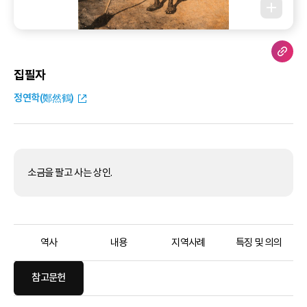
집필자
정연학(鄭然鶴)
소금을 팔고 사는 상인.
역사
내용
지역사례
특징 및 의의
참고문헌