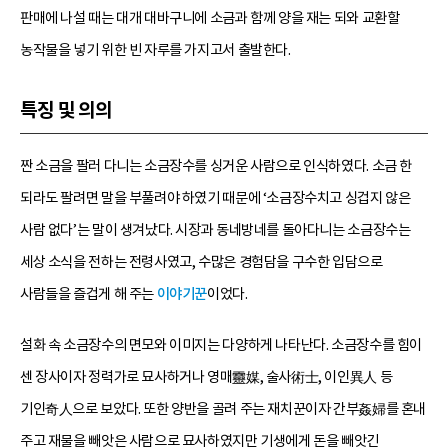
판매에 나설 때는 대개 대바구니에 소금과 함께 양을 재는 되와 교환할
농작물을 넣기 위한 빈 자루를 가지고서 출발한다.
특징 및 의의
짠 소금을 팔러 다니는 소금장수를 싱거운 사람으로 인식하였다. 소금 한
되라도 팔려면 말을 부풀려야 하였기 때문에 ‘소금장수치고 싱겁지 않은
사람 없다’는 말이 생겨났다. 시장과 동네방네를 돌아다니는 소금장수는
세상 소식을 전하는 전령사였고, 수많은 경험담을 구수한 입담으로
사람들을 즐겁게 해 주는
이야기꾼
이었다.
설화 속 소금장수의 면모와 이미지는 다양하게 나타난다. 소금장수를 힘이
센 장사이자 정력가로 묘사하거나 영매靈媒, 술사術士, 이인異人 등
기인奇人으로 보았다. 또한 양반을 골려 주는 재치꾼이자 간부姦婦를 혼내
주고 재물을 빼앗은 사람으로 묘사하였지만 기생에게 돈을 빼앗긴