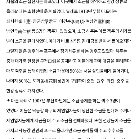
서울의 소금 집산지는 마포였다. 이곳에서 소금을 하역하고 한강 상류로
올라갈 때는 소형선에 옮겨 실었다. 일례로 1913년 무렵 마포에는
최사헌崔士憲·양군삼梁君三·이건순李健順·여상건廬相健·
남인우南仁祐 등 5명의 객주가 있었으며, 소금 하주는 이들 객주의 허가를
받아 소금을 판매하였다. 매매가 바로 성립되면 대금을 받아서 돌아오지만
그렇지 않은 경우에는 포구에서 장기체류를 하는 경우도 있었다. 객주는
중개 대가로 일정한 구전口錢을 공제하고 이들에게 판매 대금을 돌려준다.
마포 객주를 통해 이입된 소금 가운데 50％는 서울 상인들에게 들어가며,
나머지 50％는 도화동桃花洞 상인이 구입하여 춘천·원주·화천·충주 등
한강 상류로 가져갔다.
또 다른 사례로 1907년 부산 하단에는 소금 중계를 하는 객주 3명이
있었다. 이들은 낙동강 하구의 제염업자들이 생산한 소금을 판매해 주거나
제염업자들에게 자금을 대 주고 소금을 선매하였다. 또한 선상들이 소금을
가지고 낙동강 연안의 포구로 올라가면 소금 중계를 해 주고 수수료를