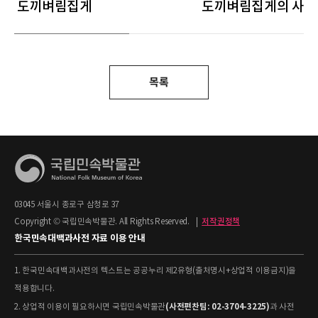
도끼벼림집게
도끼벼림집게의 사용
목록
03045 서울시 종로구 삼청로 37
Copyright © 국립민속박물관. All Rights Reserved.
|
저작권정책
한국민속대백과사전 자료 이용 안내
1. 한국민속대백과사전의 텍스트는 공공누리 제2유형(출처명시+상업적 이용금지)을
적용합니다.
(사전편찬팀: 02-3704-3225)
2. 상업적 이용이 필요하시면 국립민속박물관
과 사전