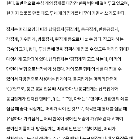
한다. 일반적으로 수십 개의 집게를 대장간 한쪽 벽면에 걸어두고 있으며,
한 가지 철물을 만들 때도 두세 개의 집게를 바꾸어 가면서 쓰기도 한다.
집게는 머리 모양에 따라 납작집게(평집게), 동금집게, 반동금집게,
각집게, 가위집게, 방울집게, 된집게 등으로 나눌 수 있다. 집고자 하는
금속의 크기, 형태, 두께 등에 맞춰 정확하게 집을 수 있도록 머리의 형태가
다양하게 고안되어 있다. 납작집게는 ‘평집게’라고도 하는데, 머리의
단면이 ‘=’형으로 납작하게 생겼다. 거의 모든 형태의 쇠를 다 집을 수
있어서 다방면으로 사용하는 집게이다. 동금집게는 머리의 단면이
‘○’형으로, 둥근 봉을 집을 때 사용한다. 반동금집게는 납작집게와
동금집게가 합쳐진 형태로, 위는 ‘⌒’형, 아래는 ‘-’형이다. 반환형의 쇠를
집을 때 좋다. 각집게는 머리가 각이 진 것으로, 직육면체 형태를 집을 때
유용하다. 가위집게는 머리 한쪽이 찢어진 모습이 가위와 같다고 하여
붙여진 이름이다. 방울집게는 머리의 단면은 ‘=’형이지만, 머리가
전체적으로 둥글게 생겼다. 주로 못을 빼거나 둥근 연장이나 대못을 잡을 때