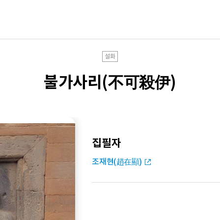
설화
불가사리(不可殺伊)
집필자
조재현(趙在顯)