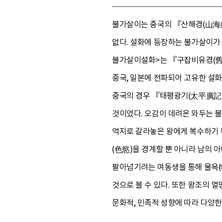
불가살이는 중국의 『산해경(山海經
없다. 설화에 등장하는 불가살이가 
불가살이설화>는 『구잡비유경(舊雜
중국, 일본에 전파되어 고유한 설
중국의 경우 『태평광기(太平廣記)
것이었다. 오감이 데려온 와두는 
억지로 갈라놓은 왕에게 복수하기 
(色慾)을 경계할 뿐 아니라 남의 
팔아넘기려는 여동생을 통해 물욕(物
것으로 볼 수 있다. 또한 왕조의 
문화적, 민족적 성향에 따라 다양한