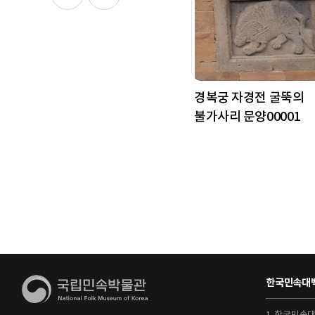
경복궁 자경전 굴뚝의
불가사리 문양00001
한국민속대백
1. 한국민속