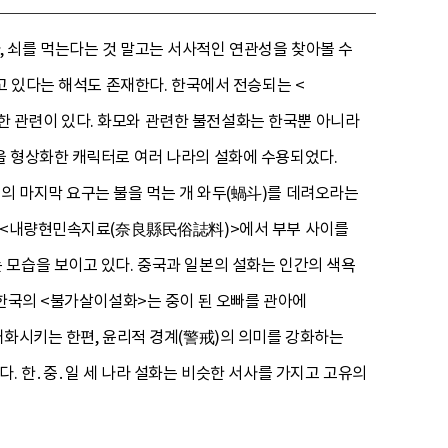
 쇠를 먹는다는 것 말고는 서사적인 연관성을 찾아볼 수
고 있다는 해석도 존재한다. 한국에서 전승되는 <
 관련이 있다. 화모와 관련한 불전설화는 한국뿐 아니라
을 형상화한 캐릭터로 여러 나라의 설화에 수용되었다.
의 마지막 요구는 불을 먹는 개 와두(蝸斗)를 데려오라는
경우 <내량현민속지료(奈良縣民俗誌料)>에서 부부 사이를
 모습을 보이고 있다. 중국과 일본의 설화는 인간의 색욕
 한국의 <불가살이설화>는 중이 된 오빠를 관아에
대화시키는 한편, 윤리적 경계(警戒)의 의미를 강화하는
다. 한․중․일 세 나라 설화는 비슷한 서사를 가지고 고유의