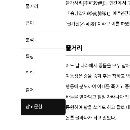
불가사리[不可殺伊]는 민간에서 구
줄거리
『송남잡지(松南雜識)』에 “민간에 
변이
‘불가살(不可殺)’이라고 이름 하였
분석
줄거리
특징
어느 날 나라에서 중들을 모두 잡아
의의
여동생은 중을 숨겨 주는 척하고 벽
행동에 분노하여 아내를 죽이고 중을
출처
바늘을 받아먹고 점점 자라나다 집 
참고문헌
동원하여 활을 쏘기도 하고 칼로 
온통 불바다가 되고 말았다.