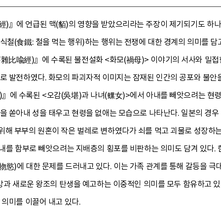
)』에 언급된 맥(貊)의 영향을 받았으리라는 주장이 제기되기도 하나,
식철(食鐵: 철을 먹는 행위)하는 행위는 전쟁에 대한 경계의 의미를 담
比喩經)』에 수록된 불전설화 <화모(禍母)> 이야기의 서사와 밀접한
화로 발전하였다. 화모의 파괴자적 이미지는 잠재된 인간의 공포와 불안
』에 수록된 <오감(吳堪)과 나녀(螺女)>에서 아내를 빼앗으려는 현령
불을 쏟아내 성을 태우고 현령을 없애는 모습으로 나타난다. 일본의 
위해 부부의 원혼이 작은 벌레로 변하였다가 쇠를 먹고 괴물로 성장하는
아내를 함부로 빼앗으려는 지배층의 횡포를 비판하는 의미도 담겨 있다.
慾)에 대한 문제를 드러내고 있다. 이는 가족 관계를 통해 갈등을 극
멸망과 새로운 왕조의 탄생을 예고하는 이중적인 의미를 모두 함유하고 있
 의미를 이끌어 내고 있다.