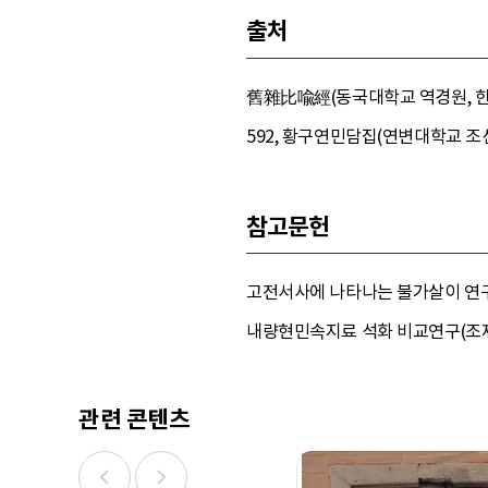
출처
舊雜比喩經(동국대학교 역경원, 한
592, 황구연민담집(연변대학교 조선문
참고문헌
고전서사에 나타나는 불가살이 연구(조
내량현민속지료 석화 비교연구(조재현
관련 콘텐츠