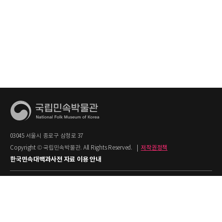
03045 서울시 종로구 삼청로 37
Copyright © 국립민속박물관. All Rights Reserved.
|
저작권정책
한국민속대백과사전 자료 이용 안내
1. 한국민속대백과사전의 텍스트는 공공누리 제2유형(출처명시+상업적 이용금지)을
적용합니다.
(사전편찬팀: 02-3704-3225)
2. 상업적 이용이 필요하시면 국립민속박물관
과 사전
협의하시기 바랍니다.