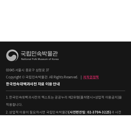
03045 서울시 종로구 삼청로 37
Copyright © 국립민속박물관. All Rights Reserved.
|
저작권정책
한국민속대백과사전 자료 이용 안내
1. 한국민속대백과사전의 텍스트는 공공누리 제2유형(출처명시+상업적 이용금지)을
적용합니다.
(사전편찬팀: 02-3704-3225)
2. 상업적 이용이 필요하시면 국립민속박물관
과 사전
협의하시기 바랍니다.
[출처: 표제어명–국립민속박물관
3. 사전의 내용을 인용·활용하실 때에는 '