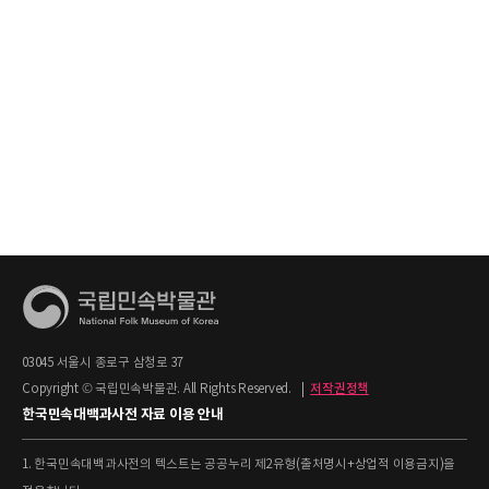
03045 서울시 종로구 삼청로 37
Copyright © 국립민속박물관. All Rights Reserved.
|
저작권정책
한국민속대백과사전 자료 이용 안내
1. 한국민속대백과사전의 텍스트는 공공누리 제2유형(출처명시+상업적 이용금지)을