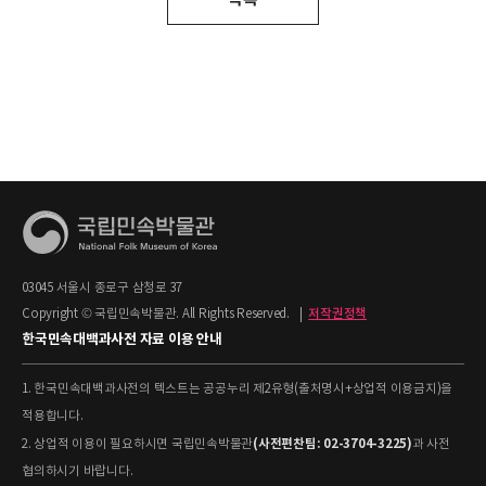
03045 서울시 종로구 삼청로 37
Copyright © 국립민속박물관. All Rights Reserved.
|
저작권정책
한국민속대백과사전 자료 이용 안내
1. 한국민속대백과사전의 텍스트는 공공누리 제2유형(출처명시+상업적 이용금지)을
적용합니다.
(사전편찬팀: 02-3704-3225)
2. 상업적 이용이 필요하시면 국립민속박물관
과 사전
협의하시기 바랍니다.