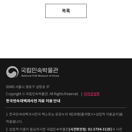
목록
03045 서울시 종로구 삼청로 37
Copyright © 국립민속박물관. All Rights Reserved.
|
저작권정책
한국민속대백과사전 자료 이용 안내
1. 한국민속대백과사전의 텍스트는 공공누리 제2유형(출처명시+상업적 이용금지)을
적용합니다.
(사전편찬팀: 02-3704-3225)
2. 상업적 이용이 필요하시면 국립민속박물관
과 사전