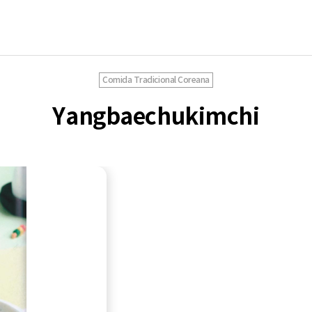
Comida Tradicional Coreana
Yangbaechukimchi