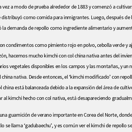
era vez a modo de prueba alrededor de 1883 y comenzó a cultivars
 distribuyó como comida para inmigrantes. Luego, después de la
 la demanda de repollo como ingrediente alimentario y aumentó
con condimentos como pimiento rojo en polvo, cebolla verde y a
zón, hacemos mucho kimchi con col china nativa antes del invier
rios vegetales disponibles en los campos y las montañas, y un nu
ol china nativa. Desde entonces, el ‘kimchi modificado’ con repol
 china está balanceada debido a la expansión del área de cultivo 
zar al kimchi hecho con col nativa, está desapareciendo gradual
o una guarnición de verano importante en Corea del Norte, donde 
ollo se llama ‘gadubaechu’, y es común ver el kimchi de repollo 