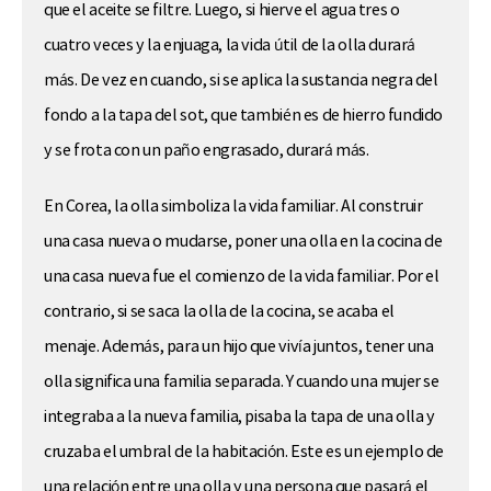
que el aceite se filtre. Luego, si hierve el agua tres o
cuatro veces y la enjuaga, la vida útil de la olla durará
más. De vez en cuando, si se aplica la sustancia negra del
fondo a la tapa del sot, que también es de hierro fundido
y se frota con un paño engrasado, durará más.
En Corea, la olla simboliza la vida familiar. Al construir
una casa nueva o mudarse, poner una olla en la cocina de
una casa nueva fue el comienzo de la vida familiar. Por el
contrario, si se saca la olla de la cocina, se acaba el
menaje. Además, para un hijo que vivía juntos, tener una
olla significa una familia separada. Y cuando una mujer se
integraba a la nueva familia, pisaba la tapa de una olla y
cruzaba el umbral de la habitación. Este es un ejemplo de
una relación entre una olla y una persona que pasará el