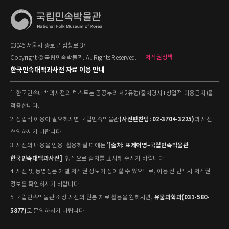
03045 서울시 종로구 삼청로 37
Copyright © 국립민속박물관. All Rights Reserved.
|
저작권정책
한국민속대백과사전 자료 이용 안내
1. 한국민속대백과사전의 텍스트는 공공누리 제2유형(출처명시+상업적 이용금지)을
적용합니다.
(사전편찬팀: 02-3704-3225)
2. 상업적 이용이 필요하시면 국립민속박물관
과 사전
협의하시기 바랍니다.
[출처: 표제어명–국립민속박물관
3. 사전의 내용을 인용·활용하실 때에는 '
한국민속대백과사전]
' 형식으로 출처를 표시해 주시기 바랍니다.
4. 사진 및 동영상은 개별 저작권 정보가 상이할 수 있으므로, 이용 전 반드시 저작권
정보를 확인하시기 바랍니다.
유물과학과(031-580-
5. 국립민속박물관 소장 사진의 원본 자료 활용을 원하시면,
5877)
로 문의하시기 바랍니다.