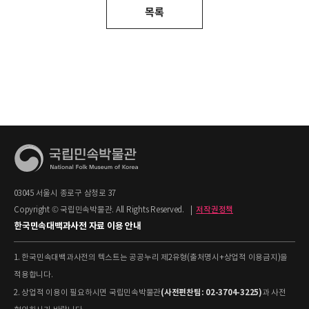
목록
03045 서울시 종로구 삼청로 37
Copyright © 국립민속박물관. All Rights Reserved.
|
저작권정책
한국민속대백과사전 자료 이용 안내
1. 한국민속대백과사전의 텍스트는 공공누리 제2유형(출처명시+상업적 이용금지)을
적용합니다.
(사전편찬팀: 02-3704-3225)
2. 상업적 이용이 필요하시면 국립민속박물관
과 사전