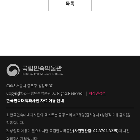
목록
03045 서울시 종로구 삼청로 37
Copyright © 국립민속박물관. All Rights Reserved.
|
저작권정책
한국민속대백과사전 자료 이용 안내
1. 한국민속대백과사전의 텍스트는 공공누리 제2유형(출처명시+상업적 이용금지)을
적용합니다.
(사전편찬팀: 02-3704-3225)
2. 상업적 이용이 필요하시면 국립민속박물관
과 사전
협의하시기 바랍니다.