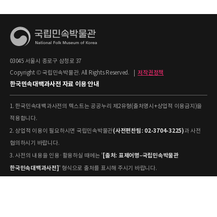
03045 서울시 종로구 삼청로 37
Copyright © 국립민속박물관. All Rights Reserved.
|
저작권정책
한국민속대백과사전 자료 이용 안내
1. 한국민속대백과사전의 텍스트는 공공누리 제2유형(출처명시+상업적 이용금지)을
적용합니다.
(사전편찬팀: 02-3704-3225)
2. 상업적 이용이 필요하시면 국립민속박물관
과 사전
협의하시기 바랍니다.
[출처: 표제어명–국립민속박물관
3. 사전의 내용을 인용·활용하실 때에는 '
한국민속대백과사전]
' 형식으로 출처를 표시해 주시기 바랍니다.
4. 사진 및 동영상은 개별 저작권 정보가 상이할 수 있으므로, 이용 전 반드시 저작권
정보를 확인하시기 바랍니다.
유물과학과(031-580-
5. 국립민속박물관 소장 사진의 원본 자료 활용을 원하시면,