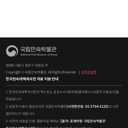
03045 서울시 종로구 삼청로 37
Copyright © 국립민속박물관. All Rights Reserved.
|
저작권정책
한국민속대백과사전 자료 이용 안내
1. 한국민속대백과사전의 텍스트는 공공누리 제2유형(출처명시+상업적 이용금지)을
적용합니다.
(사전편찬팀: 02-3704-3225)
2. 상업적 이용이 필요하시면 국립민속박물관
과 사전
협의하시기 바랍니다.
[출처: 표제어명–국립민속박물관
3. 사전의 내용을 인용·활용하실 때에는 '