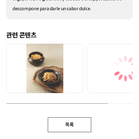
descompone para darle un sabor dulce.
관련 콘텐츠
목록