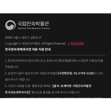
03045 서울시 종로구 삼청로 37
Copyright © 국립민속박물관. All Rights Reserved.
|
저작권정책
한국민속대백과사전 자료 이용 안내
1. 한국민속대백과사전의 텍스트는 공공누리 제2유형(출처명시+상업적 이용금지)을
적용합니다.
(사전편찬팀: 02-3704-3225)
2. 상업적 이용이 필요하시면 국립민속박물관
과 사전
협의하시기 바랍니다.
[출처: 표제어명–국립민속박물관
3. 사전의 내용을 인용·활용하실 때에는 '
한국민속대백과사전]
' 형식으로 출처를 표시해 주시기 바랍니다.
4. 사진 및 동영상은 개별 저작권 정보가 상이할 수 있으므로, 이용 전 반드시 저작권
정보를 확인하시기 바랍니다.