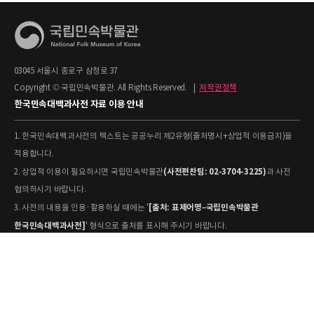
03045 서울시 종로구 삼청로 37
Copyright © 국립민속박물관. All Rights Reserved.
|
저작권정책
한국민속대백과사전 자료 이용 안내
1. 한국민속대백과사전의 텍스트는 공공누리 제2유형(출처명시+상업적 이용금지)을
적용합니다.
(사전편찬팀: 02-3704-3225)
2. 상업적 이용이 필요하시면 국립민속박물관
과 사전
협의하시기 바랍니다.
[출처: 표제어명–국립민속박물관
3. 사전의 내용을 인용·활용하실 때에는 '
한국민속대백과사전]
' 형식으로 출처를 표시해 주시기 바랍니다.
4. 사진 및 동영상은 개별 저작권 정보가 상이할 수 있으므로, 이용 전 반드시 저작권
정보를 확인하시기 바랍니다.
유물과학과(031-580-
5. 국립민속박물관 소장 사진의 원본 자료 활용을 원하시면,
5877)
로 문의하시기 바랍니다.