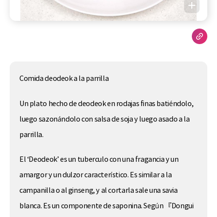
Comida deodeok a la parrilla
Un plato hecho de deodeok en rodajas finas batiéndolo,
luego sazonándolo con salsa de soja y luego asado a la
parrilla.
El ‘Deodeok’ es un tuberculo con una fragancia y un
amargor y un dulzor característico. Es similar a la
campanilla o al ginseng, y al cortarla sale una savia
blanca. Es un componente de saponina. Según 『Dongui