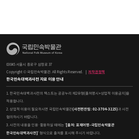
03045 서울시 종로구 삼청로 37
Copyright © 국립민속박물관. All Rights Reserved.
|
저작권정책
한국민속대백과사전 자료 이용 안내
1. 한국민속대백과사전의 텍스트는 공공누리 제2유형(출처명시+상업적 이용금지)을
적용합니다.
(사전편찬팀: 02-3704-3225)
2. 상업적 이용이 필요하시면 국립민속박물관
과 사전
협의하시기 바랍니다.
[출처: 표제어명–국립민속박물관
3. 사전의 내용을 인용·활용하실 때에는 '
한국민속대백과사전]
' 형식으로 출처를 표시해 주시기 바랍니다.