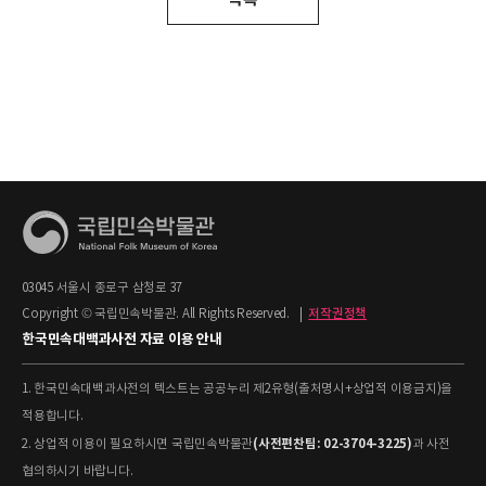
03045 서울시 종로구 삼청로 37
Copyright © 국립민속박물관. All Rights Reserved.
|
저작권정책
한국민속대백과사전 자료 이용 안내
1. 한국민속대백과사전의 텍스트는 공공누리 제2유형(출처명시+상업적 이용금지)을
적용합니다.
(사전편찬팀: 02-3704-3225)
2. 상업적 이용이 필요하시면 국립민속박물관
과 사전
협의하시기 바랍니다.