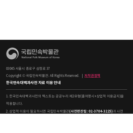
03045 서울시 종로구 삼청로 37
Copyright © 국립민속박물관. All Rights Reserved.
|
저작권정책
한국민속대백과사전 자료 이용 안내
1. 한국민속대백과사전의 텍스트는 공공누리 제2유형(출처명시+상업적 이용금지)을
적용합니다.
(사전편찬팀: 02-3704-3225)
2. 상업적 이용이 필요하시면 국립민속박물관
과 사전
협의하시기 바랍니다.
[출처: 표제어명–국립민속박물관
3. 사전의 내용을 인용·활용하실 때에는 '