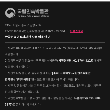
03045 서울시 종로구 삼청로 37
Copyright © 국립민속박물관. All Rights Reserved.
|
저작권정책
한국민속대백과사전 자료 이용 안내
1. 한국민속대백과사전의 텍스트는 공공누리 제2유형(출처명시+상업적 이용금지)을
적용합니다.
(사전편찬팀: 02-3704-3225)
2. 상업적 이용이 필요하시면 국립민속박물관
과 사전
협의하시기 바랍니다.
[출처: 표제어명–국립민속박물관
3. 사전의 내용을 인용·활용하실 때에는 '
한국민속대백과사전]
' 형식으로 출처를 표시해 주시기 바랍니다.
4. 사진 및 동영상은 개별 저작권 정보가 상이할 수 있으므로, 이용 전 반드시 저작권
정보를 확인하시기 바랍니다.
유물과학과(031-580-
5. 국립민속박물관 소장 사진의 원본 자료 활용을 원하시면,
5877)
로 문의하시기 바랍니다.