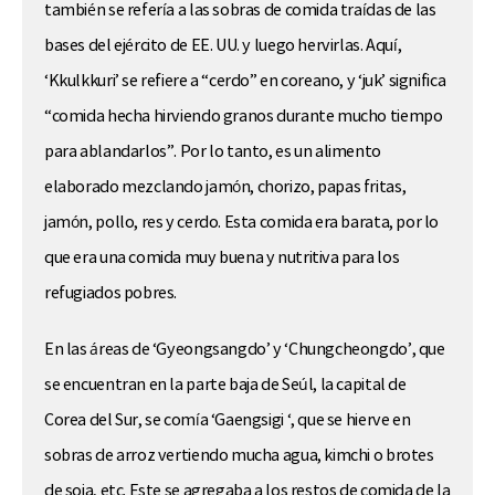
también se refería a las sobras de comida traídas de las
bases del ejército de EE. UU. y luego hervirlas. Aquí,
‘Kkulkkuri’ se refiere a “cerdo” en coreano, y ‘juk’ significa
“comida hecha hirviendo granos durante mucho tiempo
para ablandarlos”. Por lo tanto, es un alimento
elaborado mezclando jamón, chorizo, papas fritas,
jamón, pollo, res y cerdo. Esta comida era barata, por lo
que era una comida muy buena y nutritiva para los
refugiados pobres.
En las áreas de ‘Gyeongsangdo’ y ‘Chungcheongdo’, que
se encuentran en la parte baja de Seúl, la capital de
Corea del Sur, se comía ‘Gaengsigi ‘, que se hierve en
sobras de arroz vertiendo mucha agua, kimchi o brotes
de soja, etc. Este se agregaba a los restos de comida de la