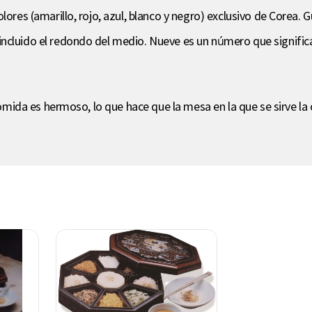
olores (amarillo, rojo, azul, blanco y negro) exclusivo de Core
ncluido el redondo del medio. Nueve es un número que significa 
a comida es hermoso, lo que hace que la mesa en la que se sirve 