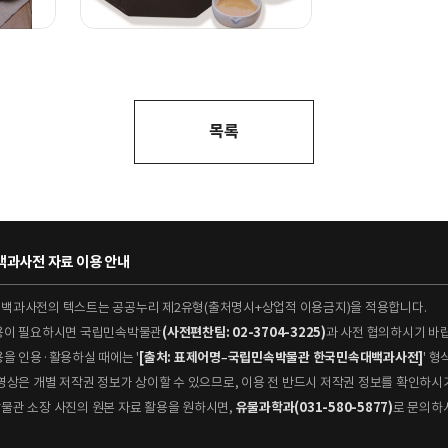
목록
과사전 자료 이용 안내
대백과사전의 텍스트는 공공누리 제2유형(출처명시+상업적 이용금지)을 적용합니다.
이용이 필요하시면 국립민속박물관
(사전편찬팀: 02-3704-3225)
과 사전 협의하시기 바
용을 인용·활용하실 때에는 '
[출처: 표제어명–국립민속박물관 한국민속대백과사전]
' 
 동영상은 개별 저작권 정보가 상이할 수 있으므로, 이용 전 반드시 저작권 정보를 확인하시
박물관 소장 사진의 원본 자료 활용을 원하시면,
유물과학과(031-580-5877)
로 문의하