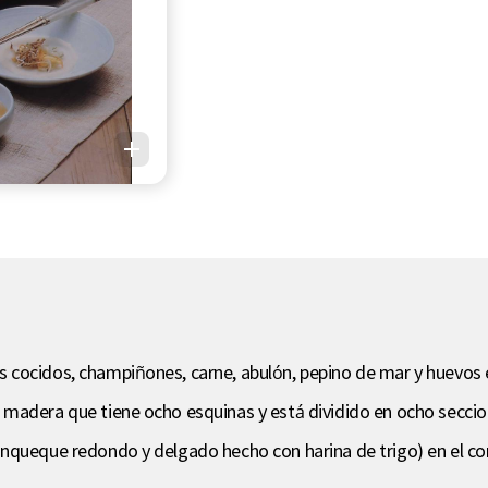
 cocidos, champiñones, carne, abulón, pepino de mar y huevos
 madera que tiene ocho esquinas y está dividido en ocho secci
anqueque redondo y delgado hecho con harina de trigo) en el 