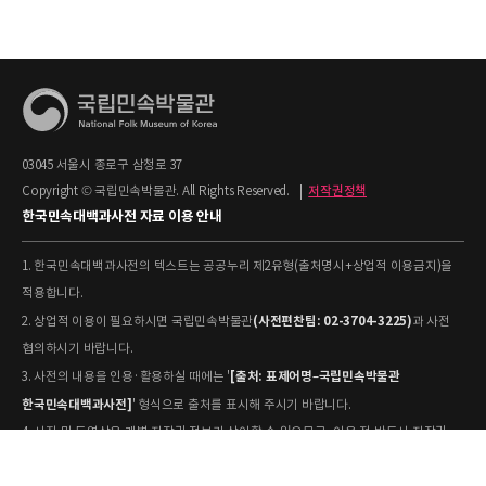
03045 서울시 종로구 삼청로 37
Copyright © 국립민속박물관. All Rights Reserved.
|
저작권정책
한국민속대백과사전 자료 이용 안내
1. 한국민속대백과사전의 텍스트는 공공누리 제2유형(출처명시+상업적 이용금지)을
적용합니다.
(사전편찬팀: 02-3704-3225)
2. 상업적 이용이 필요하시면 국립민속박물관
과 사전
협의하시기 바랍니다.
[출처: 표제어명–국립민속박물관
3. 사전의 내용을 인용·활용하실 때에는 '
한국민속대백과사전]
' 형식으로 출처를 표시해 주시기 바랍니다.
4. 사진 및 동영상은 개별 저작권 정보가 상이할 수 있으므로, 이용 전 반드시 저작권
정보를 확인하시기 바랍니다.