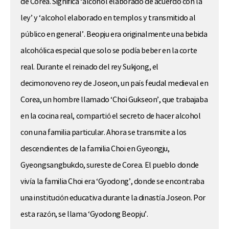
de Corea. Significa ‘alcohol elaborado de acuerdo con la
ley’ y ‘alcohol elaborado en templos y transmitido al
público en general’. Beopju era originalmente una bebida
alcohólica especial que solo se podía beber en la corte
real. Durante el reinado del rey Sukjong, el
decimonoveno rey de Joseon, un país feudal medieval en
Corea, un hombre llamado ‘Choi Gukseon’, que trabajaba
en la cocina real, compartió el secreto de hacer alcohol
con una familia particular. Ahora se transmite a los
descendientes de la familia Choi en Gyeongju,
Gyeongsangbukdo, sureste de Corea. El pueblo donde
vivía la familia Choi era ‘Gyodong’, donde se encontraba
una institución educativa durante la dinastía Joseon. Por
esta razón, se llama ‘Gyodong Beopju’.