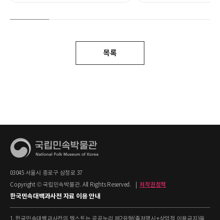
목록
03045 서울시 종로구 삼청로 37
Copyright © 국립민속박물관. All Rights Reserved.
|
저작권정책
한국민속대백과사전 자료 이용 안내
1. 한국민속대백과사전의 텍스트는 공공누리 제2유형(출처명시+상업적 이용금지)을