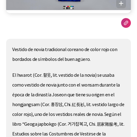
Vestido de novia tradicional coreano de color rojo con
bordados de símbolos del buen agüero.
El hwarot (Cor. 활옷, lit. vestido de la novia) se usaba
como vestido de novia junto con el wonsam durante la
época de la dinastía Joseon que tiene su origen en el
hongjangsam (Cor. 홍장삼, Chi. 紅長衫, lit. vestido largo de
color rojo), uno de los vestidos reales de novia. Según el
libro “Geoga japbokgo (Cor. 거가잡복고, Chi. 居家雜服考, lit.
Estudios sobre las Costumbres de Vestirse de la